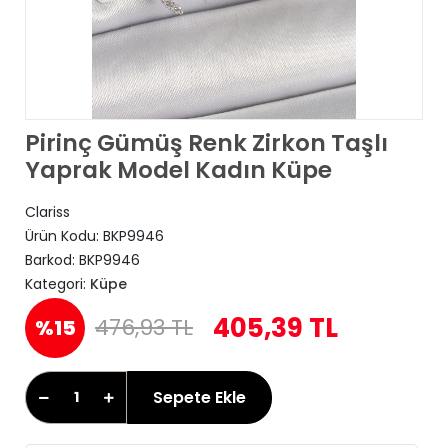
Pirinç Gümüş Renk Zirkon Taşlı
Yaprak Model Kadın Küpe
Clariss
Ürün Kodu:
BKP9946
Barkod:
BKP9946
Kategori:
Küpe
405,39 TL
476,93 TL
%15
Sepete Ekle