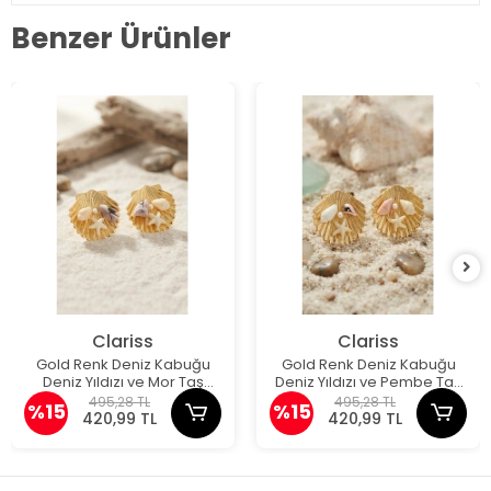
Benzer Ürünler
Clariss
Clariss
Gold Renk Deniz Kabuğu
Gold Renk Deniz Kabuğu
Deniz Yıldızı ve Mor Taş
Deniz Yıldızı ve Pembe Taş
Detaylı Küpe
Detaylı Küpe
495,28 TL
495,28 TL
%15
%15
420,99 TL
420,99 TL