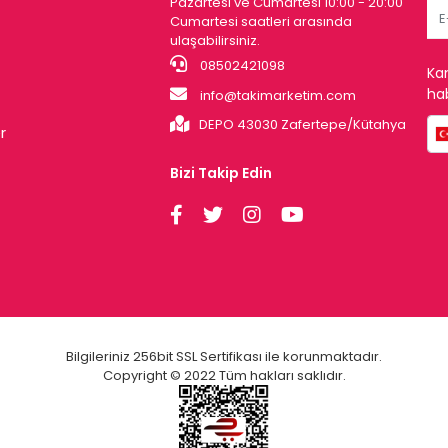
Pazartesi ve Cumartesi 10:00 - 20:00
Cumartesi saatleri arasında
ulaşabilirsiniz.
08502421098
Ka
hab
info@takimarketim.com
DEPO 43030 Zafertepe/Kütahya
r
Bizi Takip Edin
Bilgileriniz 256bit SSL Sertifikası ile korunmaktadır.
Copyright © 2022 Tüm hakları saklıdır.