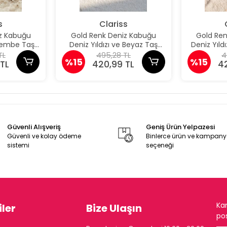
s
Clariss
z Kabuğu
Gold Renk Deniz Kabuğu
Gold Re
 Pembe Taş
Deniz Yıldızı ve Beyaz Taş
Deniz Yıld
üpe
Detaylı Küpe
De
TL
495,28 TL
4
%15
%15
TL
420,99 TL
4
Güvenli Alışveriş
Geniş Ürün Yelpazesi
Güvenli ve kolay ödeme
Binlerce ürün ve kampan
sistemi
seçeneği
Ka
ler
Bize Ulaşın
pos