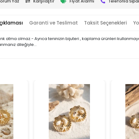
orum Yaz
Karşılaştır
Fiyat Alarmı
Telefonla Sipar
çıklaması
Garanti ve Teslimat
Taksit Seçenekleri
Yo
 renk atma olmaz.- Ayrıca teninizin bijuteri , kaplama ürünleri kullan
lanmanız dileğiyle…