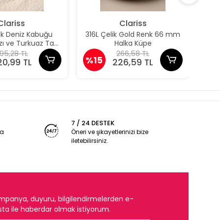
Clariss
Clariss
nk Deniz Kabuğu
316L Çelik Gold Renk 66 mm
316
ızı ve Turkuaz Taş
Halka Küpe
taylı Küpe
95,28 TL
266,58 TL
%15
%1
20,99 TL
226,59 TL
7 / 24 DESTEK
ya
Öneri ve şikayetlerinizi bize
iletebilirsiniz.
mpanya, duyuru, bilgilendirmelerden e-
ta ile haberdar olmak istiyorum.