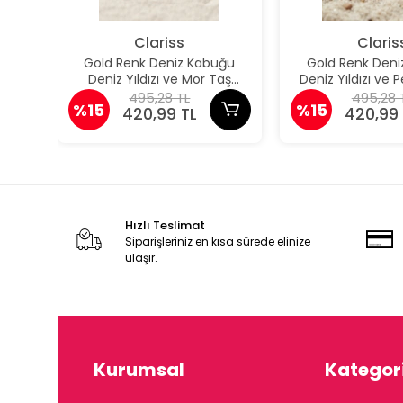
Clariss
Claris
Gold Renk Deniz Kabuğu
Gold Renk Deni
Deniz Yıldızı ve Mor Taş
Deniz Yıldızı ve
Detaylı Küpe
Detaylı K
495,28 TL
495,28 
%15
%15
420,99 TL
420,99 
Hızlı Teslimat
Siparişleriniz en kısa sürede elinize
ulaşır.
Kurumsal
Kategori