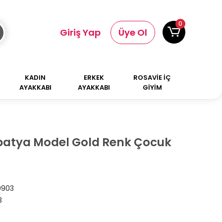
0
Giriş Yap
Üye Ol
KADIN
ERKEK
ROSAVİE İÇ
AYAKKABI
AYAKKABI
GİYİM
apatya Model Gold Renk Çocuk
0903
3