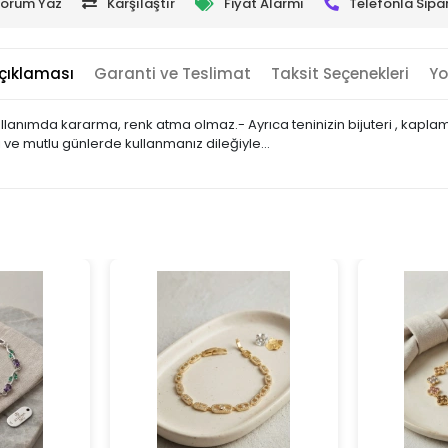
orum Yaz
Karşılaştır
Fiyat Alarmı
Telefonla Sipar
çıklaması
Garanti ve Teslimat
Taksit Seçenekleri
Yo
 kullanımda kararma, renk atma olmaz.- Ayrıca teninizin bijuteri , ka
lı ve mutlu günlerde kullanmanız dileğiyle…