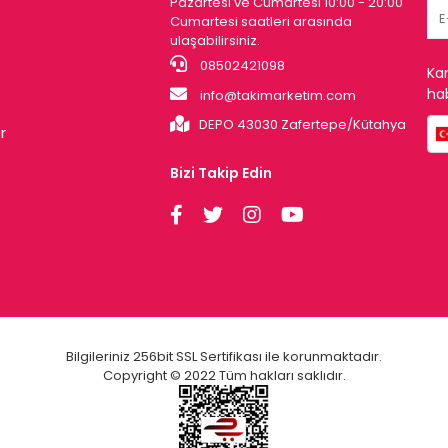
Pazartesi ve Cumartesi 10:00 - 20:00
Cumartesi saatleri arasında
ulaşabilirsiniz.
08502421098
Ka
hab
info@takimarketim.com
DEPO 43030 Zafertepe/Kütahya
r
Bizi Takip Edin
Bilgileriniz 256bit SSL Sertifikası ile korunmaktadır.
Copyright © 2022 Tüm hakları saklıdır.