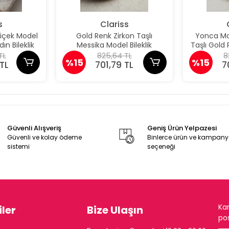
s
Clariss
Çiçek Model
Gold Renk Zirkon Taşlı
Yonca Mod
ın Bileklik
Messika Model Bileklik
Taşlı Gold P
TL
825,64 TL
8
%15
%15
TL
701,79 TL
7
Güvenli Alışveriş
Geniş Ürün Yelpazesi
Güvenli ve kolay ödeme
Binlerce ürün ve kampan
sistemi
seçeneği
Ka
ler
Bize Ulaşın
pos