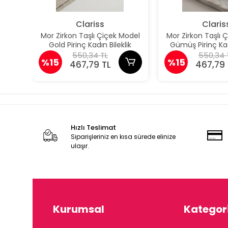
Clariss
Claris
Mor Zirkon Taşlı Çiçek Model
Mor Zirkon Taşlı 
Gold Pirinç Kadın Bileklik
Gümüş Pirinç Kad
550,34 TL
550,34 
%15
%15
467,79 TL
467,79 
Hızlı Teslimat
Siparişleriniz en kısa sürede elinize
ulaşır.
Kurumsal
Kategori