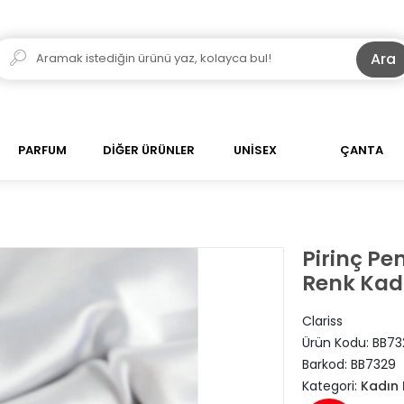
Ara
PARFUM
DİĞER ÜRÜNLER
UNİSEX
ÇANTA
Pirinç Pe
Renk Kad
Clariss
Ürün Kodu:
BB73
Barkod:
BB7329
Kategori:
Kadın B