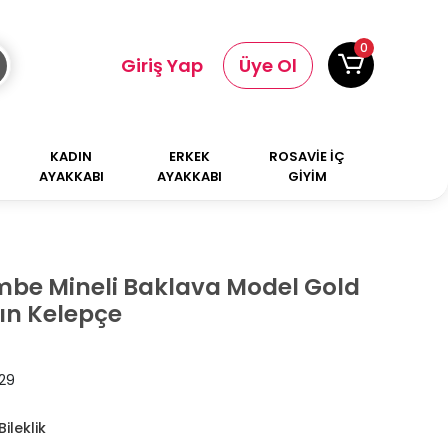
0
Giriş Yap
Üye Ol
KADIN
ERKEK
ROSAVİE İÇ
AYAKKABI
AYAKKABI
GİYİM
mbe Mineli Baklava Model Gold
ın Kelepçe
29
ileklik