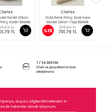
Clariss
Clariss
el Renkli Zirkon
Gold Renk Pirinç Sıralı Kare
Güm
irinç Kadın Bileklik
Model Zirkon Taşlı Bileklik
Pun
25,64 TL
825,64 TL
%15
%1
01,79 TL
701,79 TL
7 / 24 DESTEK
ya
Öneri ve şikayetlerinizi bize
iletebilirsiniz.
mpanya, duyuru, bilgilendirmelerden e-
ta ile haberdar olmak istiyorum.