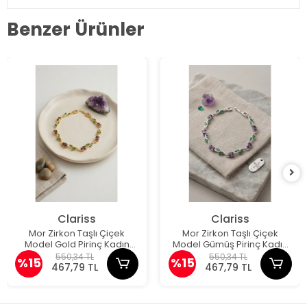
Benzer Ürünler
Clariss
Clariss
Mor Zirkon Taşlı Çiçek
Mor Zirkon Taşlı Çiçek
Model Gold Pirinç Kadın
Model Gümüş Pirinç Kadın
Bileklik
Bileklik
550,34 TL
550,34 TL
%15
%15
467,79 TL
467,79 TL