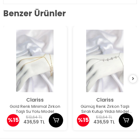
Benzer Ürünler
Clariss
Clariss
Gold Renk Minimal Zirkon
Gümüş Renk Zirkon Taşlı
Taşlı Su Yolu Model
Sıralı Kutup Yıldızı Model
Şahmeran
Şahmeran
513,64 TL
513,64 TL
%15
%15
436,59 TL
436,59 TL