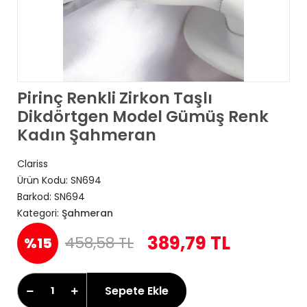
Pirinç Renkli Zirkon Taşlı
Dikdörtgen Model Gümüş Renk
Kadın Şahmeran
Clariss
Ürün Kodu:
SN694
Barkod:
SN694
Kategori:
Şahmeran
389,79 TL
458,58 TL
%15
Sepete Ekle