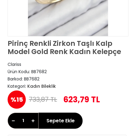
Pirinç Renkli Zirkon Taşlı Kalp
Model Gold Renk Kadın Kelepçe
Clariss
Ürün Kodu:
BB7682
Barkod:
BB7682
Kategori:
Kadın Bileklik
623,79 TL
733,87 TL
%15
Sepete Ekle