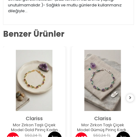
unutulmamalıdır.)- Sağlıklı ve mutlu günlerde kullanmanız
dileğiyle…
Benzer Ürünler
Clariss
Clariss
Mor Zirkon Taşlı Çiçek
Mor Zirkon Taşlı Çiçek
Model Gold Pirinç Kadın
Model Gümüş Pirinç Kadın
Bileklik
Bileklik
550,34 TL
550,34 TL