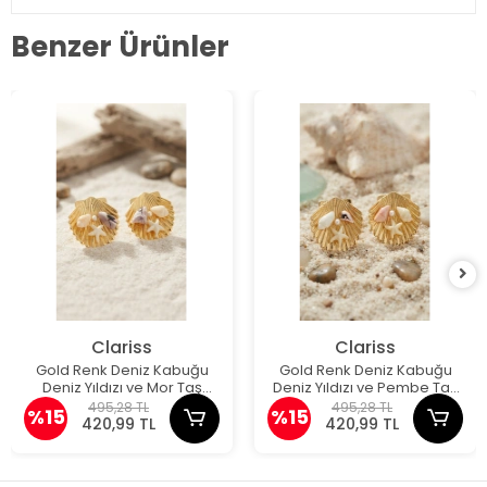
Benzer Ürünler
Clariss
Clariss
Gold Renk Deniz Kabuğu
Gold Renk Deniz Kabuğu
Deniz Yıldızı ve Mor Taş
Deniz Yıldızı ve Pembe Taş
Detaylı Küpe
Detaylı Küpe
495,28 TL
495,28 TL
%15
%15
420,99 TL
420,99 TL