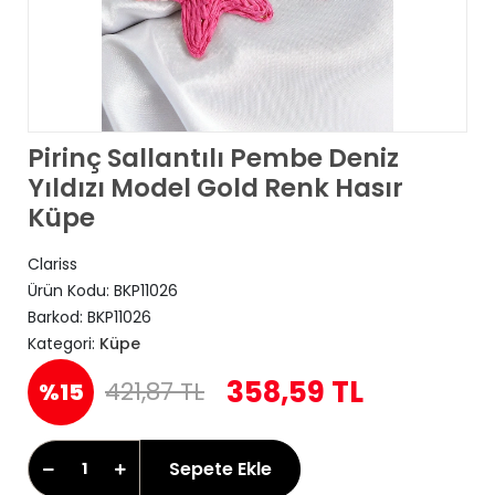
Pirinç Sallantılı Pembe Deniz
Yıldızı Model Gold Renk Hasır
Küpe
Clariss
Ürün Kodu:
BKP11026
Barkod:
BKP11026
Kategori:
Küpe
358,59 TL
421,87 TL
%15
Sepete Ekle