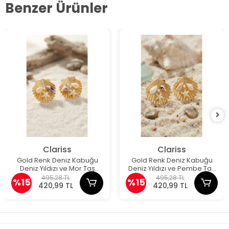
Benzer Ürünler
Clariss
Clariss
Gold Renk Deniz Kabuğu
Gold Renk Deniz Kabuğu
Deniz Yıldızı ve Mor Taş
Deniz Yıldızı ve Pembe Taş
Detaylı Küpe
Detaylı Küpe
495,28 TL
495,28 TL
%15
%15
420,99 TL
420,99 TL