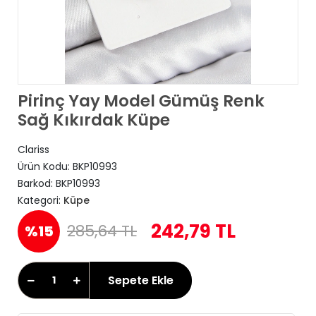
Pirinç Yay Model Gümüş Renk
Sağ Kıkırdak Küpe
Clariss
Ürün Kodu:
BKP10993
Barkod:
BKP10993
Kategori:
Küpe
242,79 TL
285,64 TL
%15
Sepete Ekle