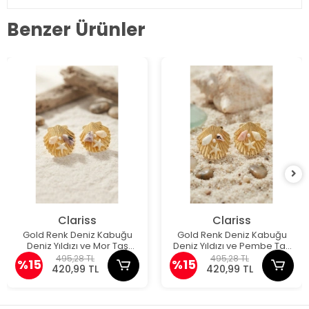
Benzer Ürünler
Clariss
Clariss
Gold Renk Deniz Kabuğu
Gold Renk Deniz Kabuğu
Deniz Yıldızı ve Mor Taş
Deniz Yıldızı ve Pembe Taş
Detaylı Küpe
Detaylı Küpe
495,28 TL
495,28 TL
%15
%15
420,99 TL
420,99 TL