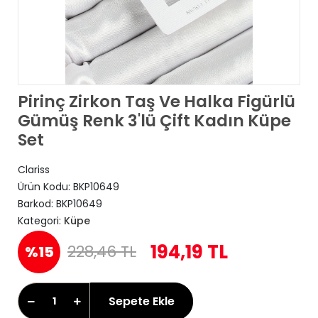
Pirinç Zirkon Taş Ve Halka Figürlü
Gümüş Renk 3'lü Çift Kadın Küpe
Set
Clariss
Ürün Kodu:
BKP10649
Barkod:
BKP10649
Kategori:
Küpe
194,19 TL
228,46 TL
%15
Sepete Ekle