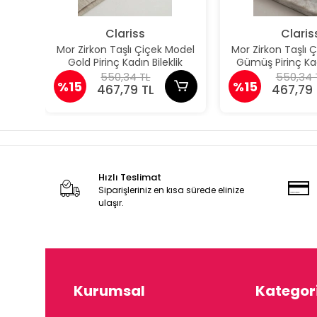
Clariss
Claris
Mor Zirkon Taşlı Çiçek Model
Mor Zirkon Taşlı 
Gold Pirinç Kadın Bileklik
Gümüş Pirinç Kad
550,34 TL
550,34 
%15
%15
467,79 TL
467,79 
Hızlı Teslimat
Siparişleriniz en kısa sürede elinize
ulaşır.
Kurumsal
Kategori