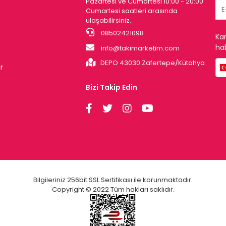
Pazartesi ve Cumartesi 10:00 - 20:00
Cumartesi saatleri arasında
ulaşabilirsiniz.
08502421098
Ka
hab
info@takimarketim.com
DEPO 43030 Zafertepe/Kütahya
r
Bizi Takip Edin
Bilgileriniz 256bit SSL Sertifikası ile korunmaktadır.
Copyright © 2022 Tüm hakları saklıdır.