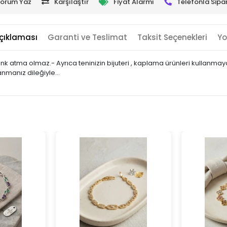
orum Yaz
Karşılaştır
Fiyat Alarmı
Telefonla Sipar
çıklaması
Garanti ve Teslimat
Taksit Seçenekleri
Yo
 renk atma olmaz.- Ayrıca teninizin bijuteri , kaplama ürünleri kullan
lanmanız dileğiyle…