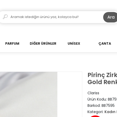
Ara
PARFUM
DİĞER ÜRÜNLER
UNİSEX
ÇANTA
Pirinç Zir
Gold Renk
Clariss
Ürün Kodu:
BB75
Barkod:
BB7595
Kategori:
Kadın B