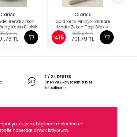
Clariss
Clariss
el Renkli Zirkon
Gold Renk Pirinç Sıralı Kare
Güm
irinç Kadın Bileklik
Model Zirkon Taşlı Bileklik
Pun
25,64 TL
825,64 TL
%15
%1
01,79 TL
701,79 TL
7 / 24 DESTEK
ya
Öneri ve şikayetlerinizi bize
iletebilirsiniz.
mpanya, duyuru, bilgilendirmelerden e-
ta ile haberdar olmak istiyorum.