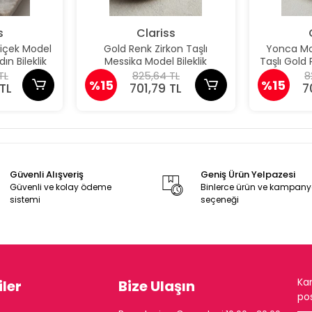
s
Clariss
Çiçek Model
Gold Renk Zirkon Taşlı
Yonca Mod
ın Bileklik
Messika Model Bileklik
Taşlı Gold P
TL
825,64 TL
8
%15
%15
TL
701,79 TL
7
Güvenli Alışveriş
Geniş Ürün Yelpazesi
Güvenli ve kolay ödeme
Binlerce ürün ve kampan
sistemi
seçeneği
Ka
ler
Bize Ulaşın
pos