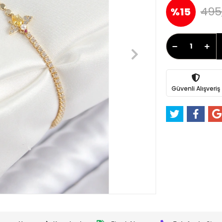
495
%15
Güvenli Alışveriş