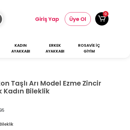
0
Giriş Yap
Üye Ol
KADIN
ERKEK
ROSAVİE İÇ
AYAKKABI
AYAKKABI
GİYİM
kon Taşlı Arı Model Ezme Zincir
 Kadın Bileklik
95
ileklik