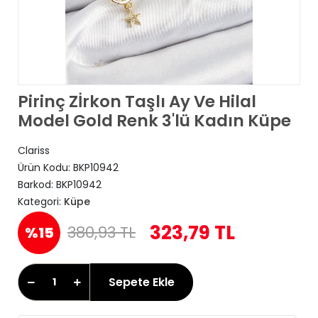
Pirinç Zİrkon Taşlı Ay Ve Hilal
Model Gold Renk 3'lü Kadın Küpe
Clariss
Ürün Kodu:
BKP10942
Barkod:
BKP10942
Kategori:
Küpe
323,79 TL
380,93 TL
%15
Sepete Ekle