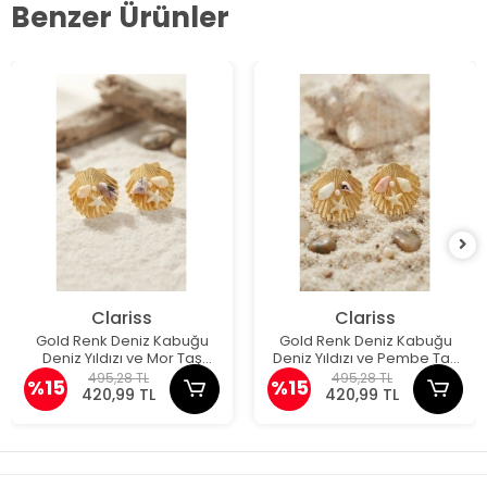
Benzer Ürünler
Clariss
Clariss
uğu
Gold Renk Deniz Kabuğu
Gold Renk Deniz Kab
Taş
Deniz Yıldızı ve Pembe Taş
Deniz Yıldızı ve Beyaz
Detaylı Küpe
Detaylı Küpe
495,28 TL
495,28 TL
%15
%15
420,99 TL
420,99 TL