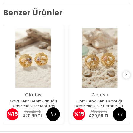
Benzer Ürünler
Clariss
Clariss
Gold Renk Deniz Kabuğu
Gold Renk Deniz Kabuğu
Deniz Yıldızı ve Mor Taş
Deniz Yıldızı ve Pembe Taş
Detaylı Küpe
Detaylı Küpe
495,28 TL
495,28 TL
%15
%15
420,99 TL
420,99 TL