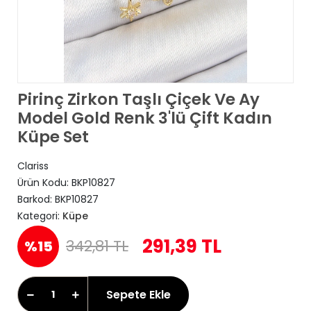
Pirinç Zirkon Taşlı Çiçek Ve Ay
Model Gold Renk 3'lü Çift Kadın
Küpe Set
Clariss
Ürün Kodu:
BKP10827
Barkod:
BKP10827
Kategori:
Küpe
291,39 TL
342,81 TL
%15
Sepete Ekle