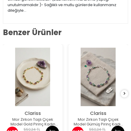
unutulmamalıdır.)- Sağlıklı ve mutlu günlerde kullanmanız
dileğiyle…
Benzer Ürünler
Clariss
Clariss
Mor Zirkon Taşlı Çiçek
Mor Zirkon Taşlı Çiçek
Model Gold Pirinç Kadın
Model Gümüş Pirinç Kadın
Bileklik
Bileklik
550,34 TL
550,34 TL