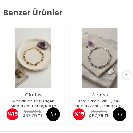
Benzer Ürünler
Clariss
Clariss
Mor Zirkon Taşlı Çiçek
Mor Zirkon Taşlı Çiçek
Model Gold Pirinç Kadın
Model Gümüş Pirinç Kadın
Bileklik
Bileklik
550,34 TL
550,34 TL
%15
%15
467,79 TL
467,79 TL