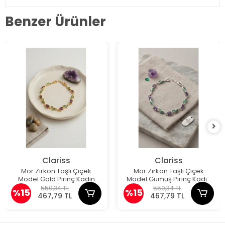
Benzer Ürünler
Clariss
Clariss
Mor Zirkon Taşlı Çiçek
Mor Zirkon Taşlı Çiçek
Model Gold Pirinç Kadın
Model Gümüş Pirinç Kadın
Bileklik
Bileklik
550,34 TL
550,34 TL
%15
%15
467,79 TL
467,79 TL