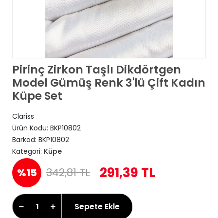
Pirinç Zirkon Taşlı Dikdörtgen
Model Gümüş Renk 3'lü Çift Kadın
Küpe Set
Clariss
Ürün Kodu:
BKP10802
Barkod:
BKP10802
Kategori:
Küpe
291,39 TL
342,81 TL
%15
Sepete Ekle