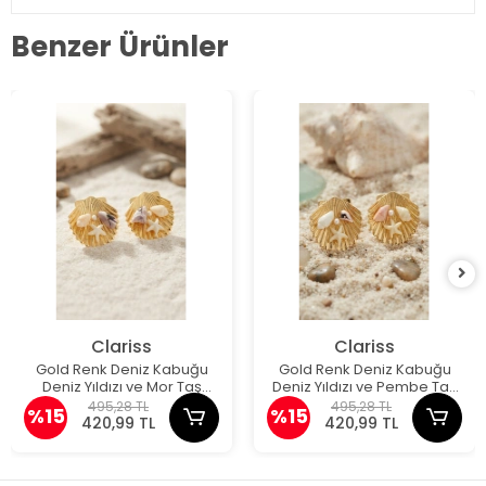
Benzer Ürünler
Clariss
Clariss
Gold Renk Deniz Kabuğu
Gold Renk Deniz Kabuğu
Deniz Yıldızı ve Mor Taş
Deniz Yıldızı ve Pembe Taş
Detaylı Küpe
Detaylı Küpe
495,28 TL
495,28 TL
%15
%15
420,99 TL
420,99 TL