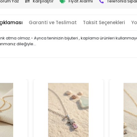
orum Yaz
Karşılaştır
Fiyat Alarmı
Telefonla Sipar
çıklaması
Garanti ve Teslimat
Taksit Seçenekleri
Yo
 renk atma olmaz.- Ayrıca teninizin bijuteri , kaplama ürünleri kullan
nmanız dileğiyle...