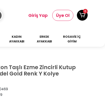
0
Giriş Yap
Üye Ol
KADIN
ERKEK
ROSAVİE İÇ
AYAKKABI
AYAKKABI
GİYİM
kon Taşlı Ezme Zincirli Kutup
odel Gold Renk Y Kolye
0469
69