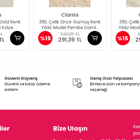
s
Clariss
 Gold Renk
316L Çelik Zincir Gümüş Renk
316L Çeli
 Kolye
Yıldız Model Pembe Damla
Yıldız M
Taş Model Kolye
Taş 
TL
342,81 TL
3
%15
%15
TL
291,39 TL
2
Güvenli Alışveriş
Geniş Ürün Yelpazesi
Güvenli ve kolay ödeme
Binlerce ürün ve kampan
sistemi
seçeneği
Ka
ler
Bize Ulaşın
pos