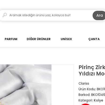
Ara
PARFUM
DİĞER ÜRÜNLER
UNİSEX
ÇANTA
Pirinç Zir
Yıldızı M
Clariss
Ürün Kodu:
BKO1
Barkod:
BKO104
Kategori:
Kolye