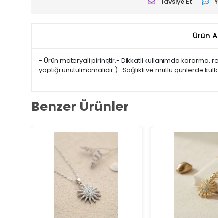
Tavsiye Et
Y
Ürün A
- Ürün materyali pirinçtir.- Dikkatli kullanımda kararma,
yaptığı unutulmamalıdır.)- Sağlıklı ve mutlu günlerde kulla
Benzer Ürünler