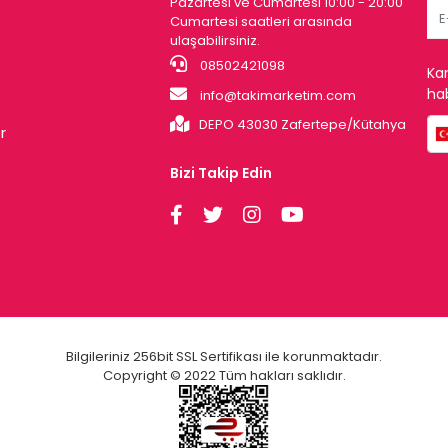
Pazartesi ve Cumartesi 10:00 - 20:00
Cumartesi saatleri arasında
ulaşabilirsiniz.
08502421098
Ka
hab
info@takimarketim.com
DEPO 43030 Zafertepe/Kütahya
r
Bizi Takip Edin
Bilgileriniz 256bit SSL Sertifikası ile korunmaktadır.
Copyright © 2022 Tüm hakları saklıdır.