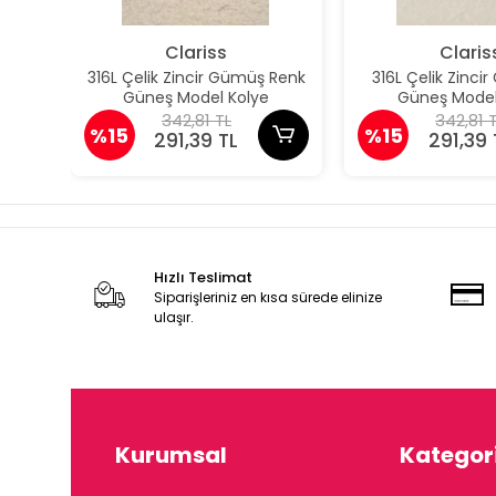
Clariss
Claris
316L Çelik Zincir Gümüş Renk
316L Çelik Zincir
Güneş Model Kolye
Güneş Model
342,81 TL
342,81 
%15
%15
291,39 TL
291,39 
Hızlı Teslimat
Siparişleriniz en kısa sürede elinize
ulaşır.
Kurumsal
Kategori