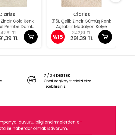
Clariss
Clariss
k Zincir Gold Renk
316L Çelik Zincir Gümüş Renk
31
odel Pembe Damla
Açılabilir Madalyon Kolye
Aç
Model Kolye
42,81 TL
342,81 TL
%15
%1
91,39 TL
291,39 TL
7 / 24 DESTEK
ya
Öneri ve şikayetlerinizi bize
iletebilirsiniz.
mpanya, duyuru, bilgilendirmelerden e-
ta ile haberdar olmak istiyorum.