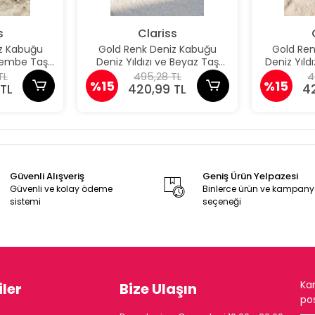
s
Clariss
z Kabuğu
Gold Renk Deniz Kabuğu
Gold Re
 Pembe Taş
Deniz Yıldızı ve Beyaz Taş
Deniz Yıld
üpe
Detaylı Küpe
De
TL
495,28 TL
4
%15
%15
TL
420,99 TL
4
Güvenli Alışveriş
Geniş Ürün Yelpazesi
Güvenli ve kolay ödeme
Binlerce ürün ve kampan
sistemi
seçeneği
Ka
ler
Bize Ulaşın
pos