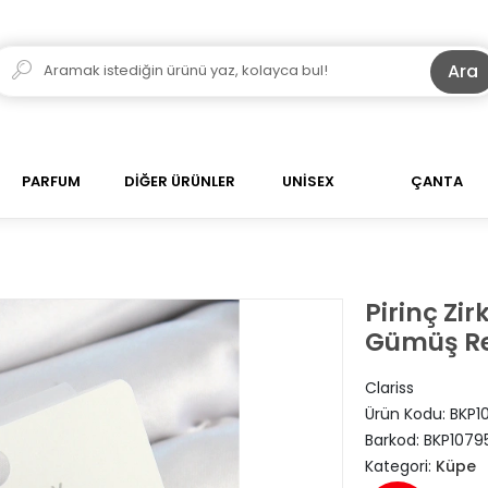
Ara
PARFUM
DİĞER ÜRÜNLER
UNİSEX
ÇANTA
Pirinç Zi
Gümüş Ren
Clariss
Ürün Kodu:
BKP1
Barkod:
BKP1079
Kategori:
Küpe