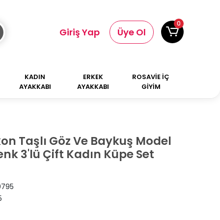
0
Giriş Yap
Üye Ol
KADIN
ERKEK
ROSAVİE İÇ
AYAKKABI
AYAKKABI
GİYİM
rkon Taşlı Göz Ve Baykuş Model
k 3'lü Çift Kadın Küpe Set
0795
5