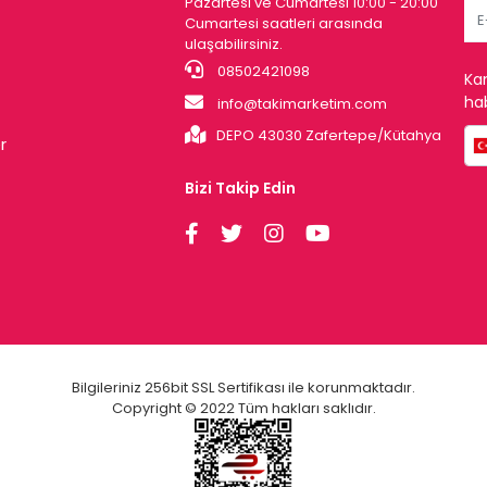
Pazartesi ve Cumartesi 10:00 - 20:00
Cumartesi saatleri arasında
ulaşabilirsiniz.
08502421098
Ka
hab
info@takimarketim.com
DEPO 43030 Zafertepe/Kütahya
r
Bizi Takip Edin
Bilgileriniz 256bit SSL Sertifikası ile korunmaktadır.
Copyright © 2022 Tüm hakları saklıdır.