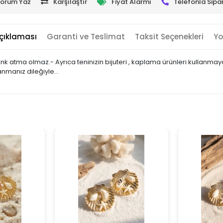
orum Yaz
Karşılaştır
Fiyat Alarmı
Telefonla Sipar
çıklaması
Garanti ve Teslimat
Taksit Seçenekleri
Yo
 renk atma olmaz.- Ayrıca teninizin bijuteri , kaplama ürünleri kullan
lanmanız dileğiyle…