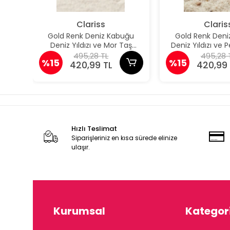
Clariss
Claris
Gold Renk Deniz Kabuğu
Gold Renk Deni
Deniz Yıldızı ve Mor Taş
Deniz Yıldızı ve
Detaylı Küpe
Detaylı K
495,28 TL
495,28 
%15
%15
420,99 TL
420,99 
Hızlı Teslimat
Siparişleriniz en kısa sürede elinize
ulaşır.
Kurumsal
Kategori