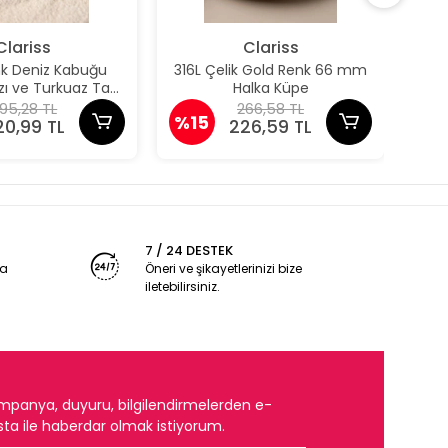
Clariss
Clariss
nk Deniz Kabuğu
316L Çelik Gold Renk 66 mm
316
ızı ve Turkuaz Taş
Halka Küpe
taylı Küpe
95,28 TL
266,58 TL
%15
%1
20,99 TL
226,59 TL
7 / 24 DESTEK
ya
Öneri ve şikayetlerinizi bize
iletebilirsiniz.
mpanya, duyuru, bilgilendirmelerden e-
ta ile haberdar olmak istiyorum.