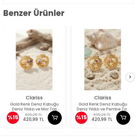
Benzer Ürünler
Clariss
Clariss
Gold Renk Deniz Kabuğu
Gold Renk Deniz Kabuğu
Deniz Yıldızı ve Mor Taş
Deniz Yıldızı ve Pembe Taş
Detaylı Küpe
Detaylı Küpe
495,28 TL
495,28 TL
%15
%15
420,99 TL
420,99 TL