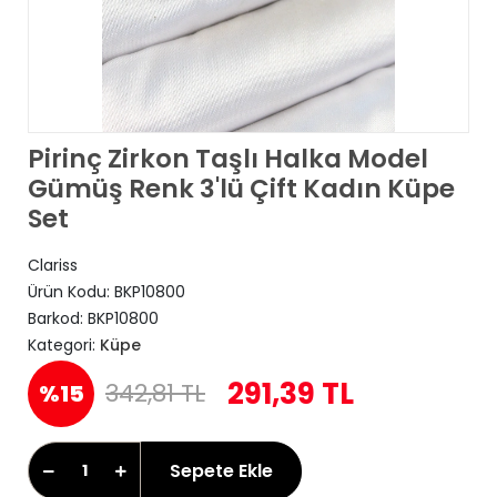
Pirinç Zirkon Taşlı Halka Model
Gümüş Renk 3'lü Çift Kadın Küpe
Set
Clariss
Ürün Kodu:
BKP10800
Barkod:
BKP10800
Kategori:
Küpe
291,39 TL
342,81 TL
%15
Sepete Ekle