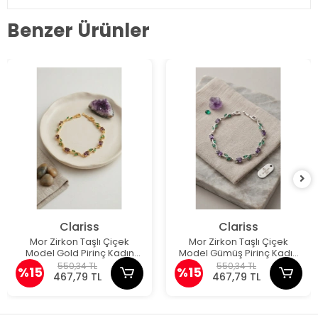
Benzer Ürünler
Clariss
Clariss
Mor Zirkon Taşlı Çiçek
Mor Zirkon Taşlı Çiçek
Model Gold Pirinç Kadın
Model Gümüş Pirinç Kadın
Bileklik
Bileklik
550,34 TL
550,34 TL
%15
%15
467,79 TL
467,79 TL