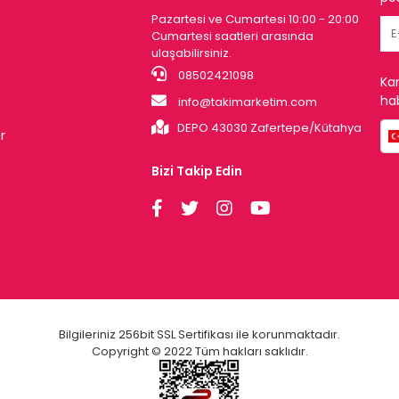
Pazartesi ve Cumartesi 10:00 - 20:00
Cumartesi saatleri arasında
ulaşabilirsiniz.
08502421098
Ka
hab
info@takimarketim.com
DEPO 43030 Zafertepe/Kütahya
r
Bizi Takip Edin
Bilgileriniz 256bit SSL Sertifikası ile korunmaktadır.
Copyright © 2022 Tüm hakları saklıdır.