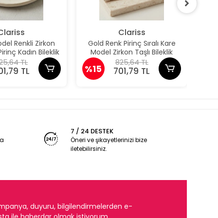
Clariss
Clariss
el Renkli Zirkon
Gold Renk Pirinç Sıralı Kare
Güm
irinç Kadın Bileklik
Model Zirkon Taşlı Bileklik
Pun
25,64 TL
825,64 TL
%15
%1
01,79 TL
701,79 TL
7 / 24 DESTEK
ya
Öneri ve şikayetlerinizi bize
iletebilirsiniz.
mpanya, duyuru, bilgilendirmelerden e-
ta ile haberdar olmak istiyorum.