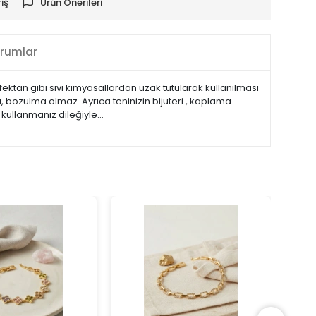
iş
Ürün Önerileri
rumlar
fektan gibi sıvı kimyasallardan uzak tutularak kullanılması
bozulma olmaz. Ayrıca teninizin bijuteri , kaplama
 kullanmanız dileğiyle…