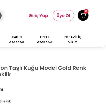
0
Giriş Yap
Üye Ol
KADIN
ERKEK
ROSAVİE İÇ
AYAKKABI
AYAKKABI
GİYİM
rkon Taşlı Kuğu Model Gold Renk
eklik
91
ileklik