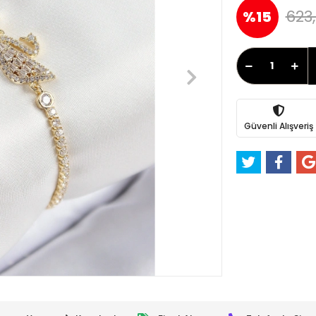
623,
%15
Güvenli Alışveriş