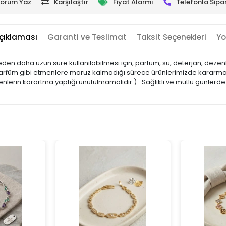
orum Yaz
Karşılaştır
Fiyat Alarmı
Telefonla Sipar
çıklaması
Garanti ve Teslimat
Taksit Seçenekleri
Yo
tmeden daha uzun süre kullanılabilmesi için, parfüm, su, deterjan, dezen
parfüm gibi etmenlere maruz kalmadığı sürece ürünlerimizde kararma, 
nlerin karartma yaptığı unutulmamalıdır.)- Sağlıklı ve mutlu günlerde