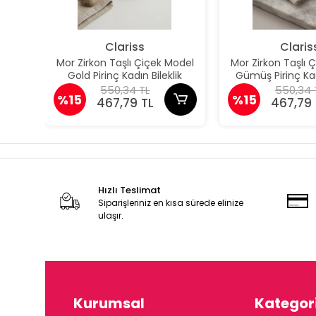
Clariss
Claris
Mor Zirkon Taşlı Çiçek Model
Mor Zirkon Taşlı 
Gold Pirinç Kadın Bileklik
Gümüş Pirinç Kad
550,34 TL
550,34 
%15
%15
467,79 TL
467,79 
Hızlı Teslimat
Siparişleriniz en kısa sürede elinize
ulaşır.
Kurumsal
Kategori