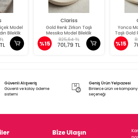
s
Clariss
Çiçek Model
Gold Renk Zirkon Taşlı
Yonca Mod
ın Bileklik
Messika Model Bileklik
Taşlı Gold P
TL
825,64 TL
8
%15
%15
TL
701,79 TL
7
Güvenli Alışveriş
Geniş Ürün Yelpazesi
Güvenli ve kolay ödeme
Binlerce ürün ve kampan
sistemi
seçeneği
Ka
ler
Bize Ulaşın
pos