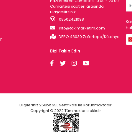
Pazartesi ve Cumartesi 10:00 - 20:00
Cumartesi saatleri arasında
ulaşabilirsiniz.
08502421098
Ka
hab
info@takimarketim.com
DEPO 43030 Zafertepe/Kütahya
r
Bizi Takip Edin
Bilgileriniz 256bit SSL Sertifikası ile korunmaktadır.
Copyright © 2022 Tüm hakları saklıdır.