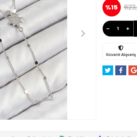
623,
%15
Güvenli Alışveriş