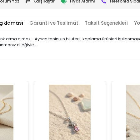
orum Yaz
Karşılaştır
Fiyat Alarmı
Telefonla Sipar
çıklaması
Garanti ve Teslimat
Taksit Seçenekleri
Yo
 renk atma olmaz.- Ayrıca teninizin bijuteri , kaplama ürünleri kullan
nmanız dileğiyle...