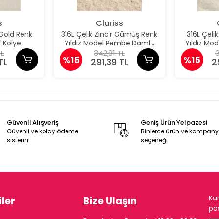
s
Clariss
 Gold Renk
316L Çelik Zincir Gümüş Renk
316L Çeli
 Kolye
Yıldız Model Pembe Damla
Yıldız M
Taş Model Kolye
Taş 
TL
342,81 TL
3
%15
%15
TL
291,39 TL
2
Güvenli Alışveriş
Geniş Ürün Yelpazesi
Güvenli ve kolay ödeme
Binlerce ürün ve kampan
sistemi
seçeneği
Ka
ler
Bize Ulaşın
pos