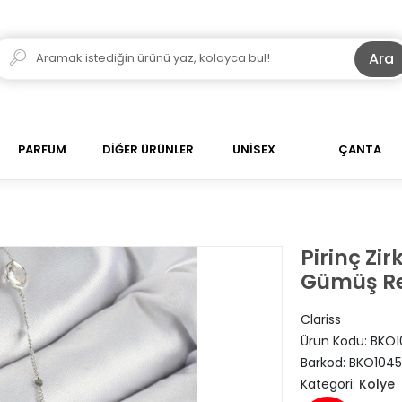
Ara
PARFUM
DİĞER ÜRÜNLER
UNİSEX
ÇANTA
Pirinç Zir
Gümüş Re
Clariss
Ürün Kodu:
BKO1
Barkod:
BKO1045
Kategori:
Kolye