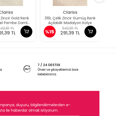
Clariss
Clariss
k Zincir Gold Renk
316L Çelik Zincir Gümüş Renk
31
odel Pembe Damla
Açılabilir Madalyon Kolye
Aç
Model Kolye
42,81 TL
342,81 TL
%15
%1
91,39 TL
291,39 TL
7 / 24 DESTEK
ya
Öneri ve şikayetlerinizi bize
iletebilirsiniz.
mpanya, duyuru, bilgilendirmelerden e-
ta ile haberdar olmak istiyorum.