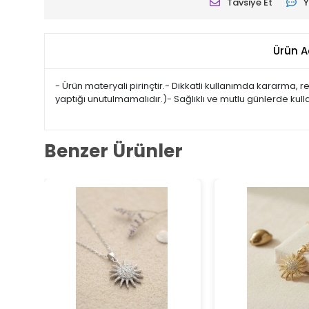
Tavsiye Et
Y
Ürün A
- Ürün materyali pirinçtir.- Dikkatli kullanımda kararma,
yaptığı unutulmamalıdır.)- Sağlıklı ve mutlu günlerde kulla
Benzer Ürünler