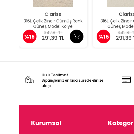
Clariss
Claris
316L Çelik Zincir Gümüş Renk
316L Çelik Zincir
Güneş Model Kolye
Güneş Model
342,81 TL
342,81 
%15
%15
291,39 TL
291,39 
Hızlı Teslimat
Siparişleriniz en kısa sürede elinize
ulaşır.
Kurumsal
Kategori