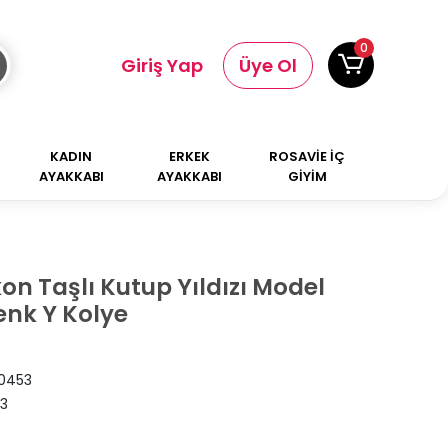
0
Giriş Yap
Üye Ol
KADIN
ERKEK
ROSAVİE İÇ
AYAKKABI
AYAKKABI
GİYİM
kon Taşlı Kutup Yıldızı Model
nk Y Kolye
0453
3