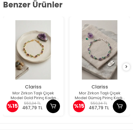
Benzer Ürünler
Clariss
Clariss
Mor Zirkon Taşlı Çiçek
Mor Zirkon Taşlı Çiçek
Model Gold Pirinç Kadın
Model Gümüş Pirinç Kadın
Bileklik
Bileklik
550,34 TL
550,34 TL
%15
%15
467,79 TL
467,79 TL