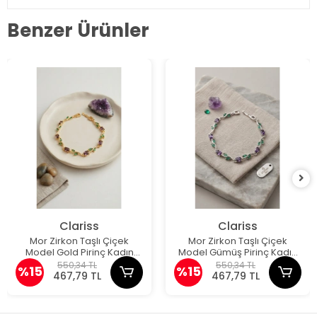
Benzer Ürünler
Clariss
Clariss
Mor Zirkon Taşlı Çiçek
Mor Zirkon Taşlı Çiçek
Model Gold Pirinç Kadın
Model Gümüş Pirinç Kadın
Bileklik
Bileklik
550,34 TL
550,34 TL
%15
%15
467,79 TL
467,79 TL