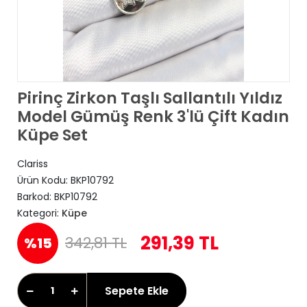
Pirinç Zirkon Taşlı Sallantılı Yıldız
Model Gümüş Renk 3'lü Çift Kadın
Küpe Set
Clariss
Ürün Kodu:
BKP10792
Barkod:
BKP10792
Kategori:
Küpe
291,39 TL
342,81 TL
%15
Sepete Ekle