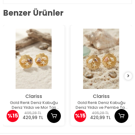
Benzer Ürünler
Clariss
Clariss
Gold Renk Deniz Kabuğu
Gold Renk Deniz Kabuğu
Deniz Yıldızı ve Mor Taş
Deniz Yıldızı ve Pembe Taş
Detaylı Küpe
Detaylı Küpe
495,28 TL
495,28 TL
%15
%15
420,99 TL
420,99 TL