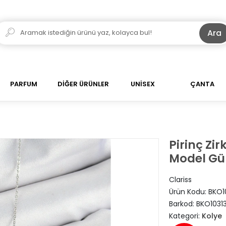
Ara
PARFUM
DİĞER ÜRÜNLER
UNİSEX
ÇANTA
Pirinç Zir
Model Gü
Clariss
Ürün Kodu:
BKO1
Barkod:
BKO1031
Kategori:
Kolye