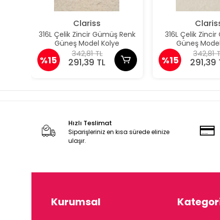
Clariss
Claris
316L Çelik Zincir Gümüş Renk
316L Çelik Zincir
Güneş Model Kolye
Güneş Model
342,81 TL
342,81 
%15
%15
291,39 TL
291,39 
Hızlı Teslimat
Siparişleriniz en kısa sürede elinize
ulaşır.
Kurumsal
Kategori