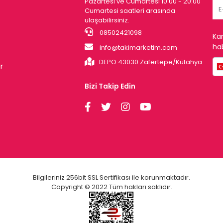
Pazartesi ve Cumartesi 10:00 - 20:00
Cumartesi saatleri arasında
ulaşabilirsiniz.
08502421098
Ka
hab
info@takimarketim.com
DEPO 43030 Zafertepe/Kütahya
r
Bizi Takip Edin
Bilgileriniz 256bit SSL Sertifikası ile korunmaktadır.
Copyright © 2022 Tüm hakları saklıdır.