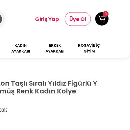
0
Giriş Yap
Üye Ol
KADIN
ERKEK
ROSAVİE İÇ
AYAKKABI
AYAKKABI
GİYİM
kon Taşlı Sıralı Yıldız Figürlü Y
müş Renk Kadın Kolye
0313
3