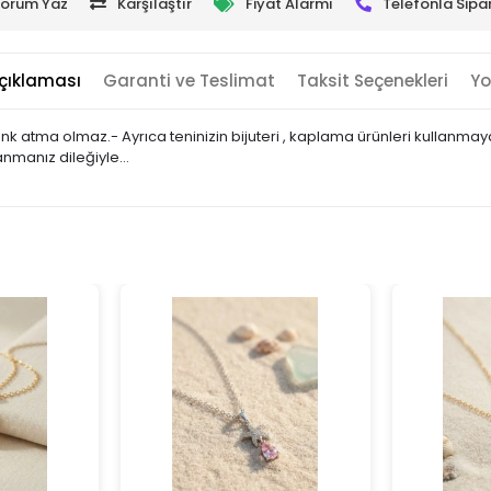
orum Yaz
Karşılaştır
Fiyat Alarmı
Telefonla Sipar
çıklaması
Garanti ve Teslimat
Taksit Seçenekleri
Yo
 renk atma olmaz.- Ayrıca teninizin bijuteri , kaplama ürünleri kullan
lanmanız dileğiyle…