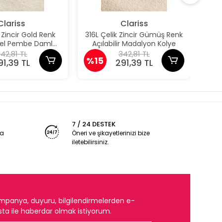
Clariss
Clariss
k Zincir Gold Renk
316L Çelik Zincir Gümüş Renk
31
odel Pembe Damla
Açılabilir Madalyon Kolye
Aç
Model Kolye
42,81 TL
342,81 TL
%15
%1
91,39 TL
291,39 TL
7 / 24 DESTEK
ya
Öneri ve şikayetlerinizi bize
iletebilirsiniz.
mpanya, duyuru, bilgilendirmelerden e-
ta ile haberdar olmak istiyorum.