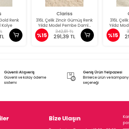
s
Clariss
 Gold Renk
316L Çelik Zincir Gümüş Renk
316L Çeli
 Kolye
Yıldız Model Pembe Damla
Yıldız M
Taş Model Kolye
Taş 
TL
342,81 TL
3
%15
%15
TL
291,39 TL
2
Güvenli Alışveriş
Geniş Ürün Yelpazesi
Güvenli ve kolay ödeme
Binlerce ürün ve kampan
sistemi
seçeneği
Ka
ler
Bize Ulaşın
pos