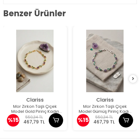
Benzer Ürünler
Clariss
Clariss
Mor Zirkon Taşlı Çiçek
Mor Zirkon Taşlı Çiçek
Model Gold Pirinç Kadın
Model Gümüş Pirinç Kadın
Bileklik
Bileklik
550,34 TL
550,34 TL
%15
%15
467,79 TL
467,79 TL