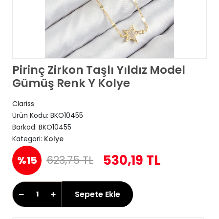
Pirinç Zirkon Taşlı Yıldız Model
Gümüş Renk Y Kolye
Clariss
Ürün Kodu:
BKO10455
Barkod:
BKO10455
Kategori:
Kolye
530,19 TL
623,75 TL
%15
Sepete Ekle