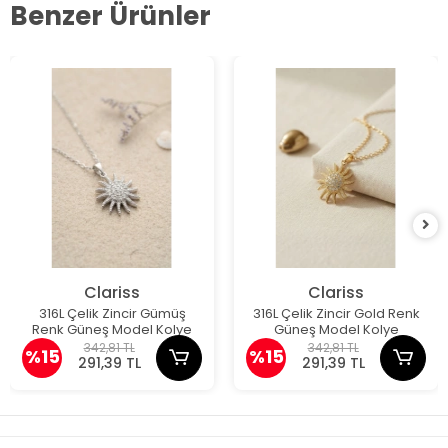
Benzer Ürünler
Clariss
Clariss
316L Çelik Zincir Gümüş
316L Çelik Zincir Gold Renk
Renk Güneş Model Kolye
Güneş Model Kolye
342,81 TL
342,81 TL
%15
%15
291,39 TL
291,39 TL