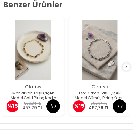
Benzer Ürünler
Clariss
Clariss
Mor Zirkon Taşlı Çiçek
Mor Zirkon Taşlı Çiçek
Model Gold Pirinç Kadın
Model Gümüş Pirinç Kadın
Bileklik
Bileklik
550,34 TL
550,34 TL
%15
%15
467,79 TL
467,79 TL