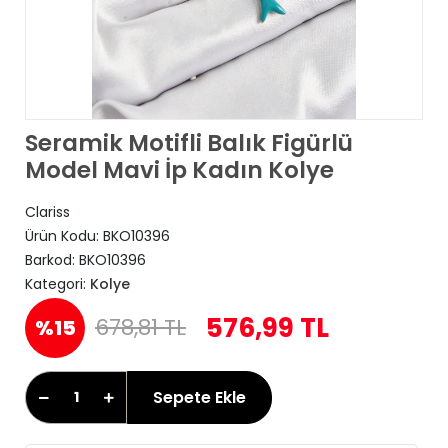
Seramik Motifli Balık Figürlü
Model Mavi İp Kadın Kolye
Clariss
Ürün Kodu:
BKO10396
Barkod:
BKO10396
Kategori:
Kolye
576,99 TL
678,81 TL
%15
Sepete Ekle