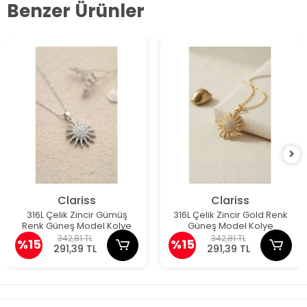
Benzer Ürünler
Clariss
Clariss
316L Çelik Zincir Gümüş
316L Çelik Zincir Gold Renk
Renk Güneş Model Kolye
Güneş Model Kolye
342,81 TL
342,81 TL
%15
%15
291,39 TL
291,39 TL