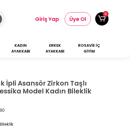
0
Giriş Yap
Üye Ol
KADIN
ERKEK
ROSAVİE İÇ
AYAKKABI
AYAKKABI
GİYİM
k İpli Asansör Zirkon Taşlı
sika Model Kadın Bileklik
80
ileklik