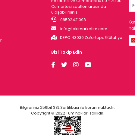
Pazartesi ve Cumartesi 10:00 - 20:00
Cumartesi saatleri arasında
ulaşabilirsiniz.
08502421098
Ka
hab
info@takimarketim.com
DEPO 43030 Zafertepe/Kütahya
r
Bizi Takip Edin
Bilgileriniz 256bit SSL Sertifikası ile korunmaktadır.
Copyright © 2022 Tüm hakları saklıdır.