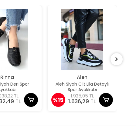
Rinna
Aleh
iyah Deri Spor
Aleh Siyah Cilt Lila Detaylı
Al
Ayakkabı
Spor Ayakkabı
038,22 TL
1.925,05 TL
%15
%1
732,49 TL
1.636,29 TL