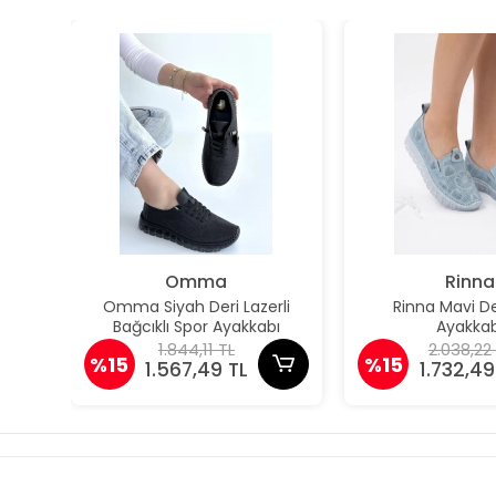
Omma
Rinna
Omma Siyah Deri Lazerli
Rinna Mavi De
Bağcıklı Spor Ayakkabı
Ayakkab
1.844,11 TL
2.038,22
%15
%15
1.567,49 TL
1.732,49