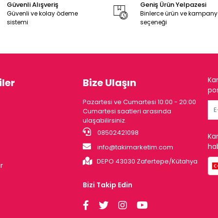
Güvenli Alışveriş
Geniş Ürün Yelpazesi
Güvenli ve kolay ödeme
Binlerce ürün ve kampan
sistemi
seçeneği
Ka
ler
Bize Ulaşın
pos
Pazartesi ve Cumartesi 10:00 - 20:00
Cumartesi saatleri arasında
ulaşabilirsiniz.
08502421098
Ka
hab
info@takimarketim.com
DEPO 43030 Zafertepe/Kütahya
r
Bizi Takip Edin