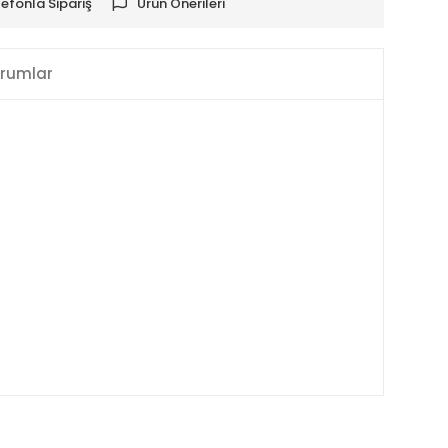
lefonla Sipariş
Ürün Önerileri
rumlar