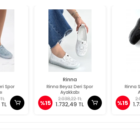
Rinna
ri Spor
Rinna Beyaz Deri Spor
Rinna S
ı
Ayakkabı
 TL
2.038,22 TL
2.
%15
%15
 TL
1.732,49 TL
1.