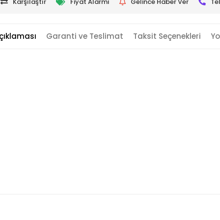
Karşılaştır
Fiyat Alarmı
Gelince Haber Ver
Te
çıklaması
Garanti ve Teslimat
Taksit Seçenekleri
Yo