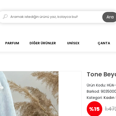
Ara
PARFUM
DİĞER ÜRÜNLER
UNİSEX
ÇANTA
Tone Beya
Ürün Kodu:
HÜA-
Barkod:
903500
Kategori:
Kadın 
1.47
%15