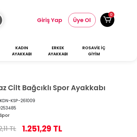
0
Giriş Yap
Üye Ol
KADIN
ERKEK
ROSAVİE İÇ
AYAKKABI
AYAKKABI
GİYİM
z Cilt Bağcıklı Spor Ayakkabı
KDN-KSP-261009
0253485
Spor
1.251,29 TL
2,11 TL