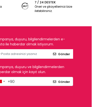
7 / 24 DESTEK
ya
Öneri ve şikayetlerinizi bize
iletebilirsiniz.
mpanya, duyuru, bilgilendirmelerden e-
ta ile haberdar olmak istiyorum.
Gönder
mpanya, duyuru ve bilgilendirmelerden
erdar olmak için kayıt olun.
Gönder