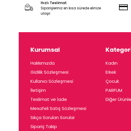
Hızlı Teslimat
Siparişleriniz en kısa sürede elinize
ulaşır.
Kurumsal
Kategori
Hakkımızda
Kadın
Gizlilik Sözleşmesi
Erkek
Kullanıcı Sözleşmesi
Çocuk
İletişim
PARFUM
Teslimat ve İade
Diğer Ürünle
Mesafeli Satış Sözleşmesi
Sıkça Sorulan Sorular
Sipariş Takip