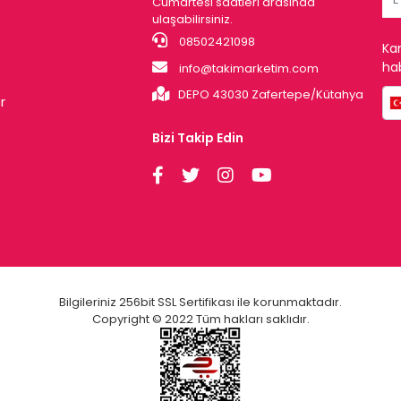
Cumartesi saatleri arasında
ulaşabilirsiniz.
08502421098
Ka
hab
info@takimarketim.com
DEPO 43030 Zafertepe/Kütahya
r
Bizi Takip Edin
Bilgileriniz 256bit SSL Sertifikası ile korunmaktadır.
Copyright © 2022 Tüm hakları saklıdır.