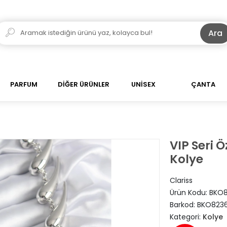
Ara
PARFUM
DİĞER ÜRÜNLER
UNİSEX
ÇANTA
VIP Seri 
Kolye
Clariss
Ürün Kodu:
BKO8
Barkod:
BKO823
Kategori:
Kolye