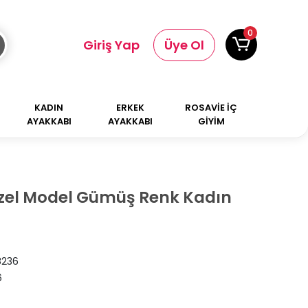
0
Giriş Yap
Üye Ol
KADIN
ERKEK
ROSAVİE İÇ
AYAKKABI
AYAKKABI
GİYİM
Özel Model Gümüş Renk Kadın
236
6