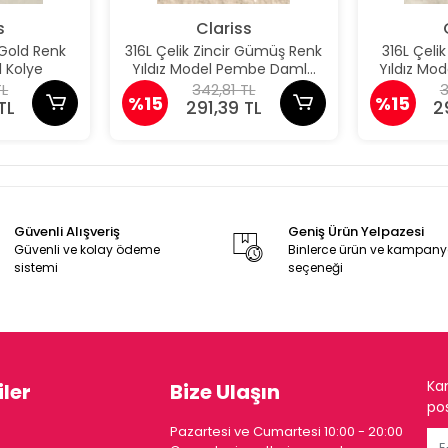
s
Clariss
 Gold Renk
316L Çelik Zincir Gümüş Renk
316L Çeli
 Kolye
Yıldız Model Pembe Damla
Yıldız M
Taş Model Kolye
Taş 
TL
342,81 TL
3
%15
%15
TL
291,39 TL
2
Güvenli Alışveriş
Geniş Ürün Yelpazesi
Güvenli ve kolay ödeme
Binlerce ürün ve kampan
sistemi
seçeneği
Ka
ler
Bize Ulaşın
pos
Pazartesi ve Cumartesi 10:00 - 20:00