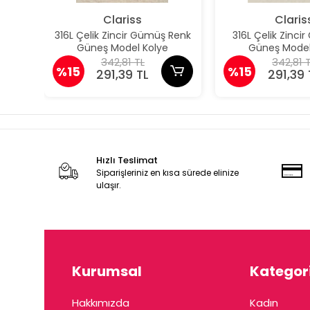
Clariss
Claris
316L Çelik Zincir Gümüş Renk
316L Çelik Zincir
Güneş Model Kolye
Güneş Model
342,81 TL
342,81 
%15
%15
291,39 TL
291,39 
Hızlı Teslimat
Siparişleriniz en kısa sürede elinize
ulaşır.
Kurumsal
Kategori
Hakkımızda
Kadın