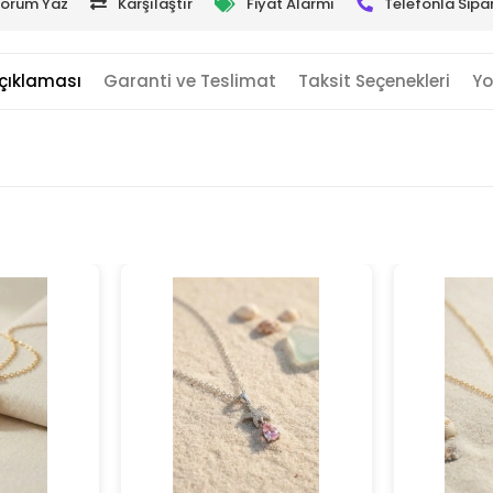
orum Yaz
Karşılaştır
Fiyat Alarmı
Telefonla Sipar
çıklaması
Garanti ve Teslimat
Taksit Seçenekleri
Yo