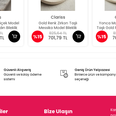
s
Clariss
Çiçek Model
Gold Renk Zirkon Taşlı
Yonca Mod
ın Bileklik
Messika Model Bileklik
Taşlı Gold P
TL
825,64 TL
8
%15
%15
TL
701,79 TL
7
Güvenli Alışveriş
Geniş Ürün Yelpazesi
Güvenli ve kolay ödeme
Binlerce ürün ve kampan
sistemi
seçeneği
Ka
ler
Bize Ulaşın
pos