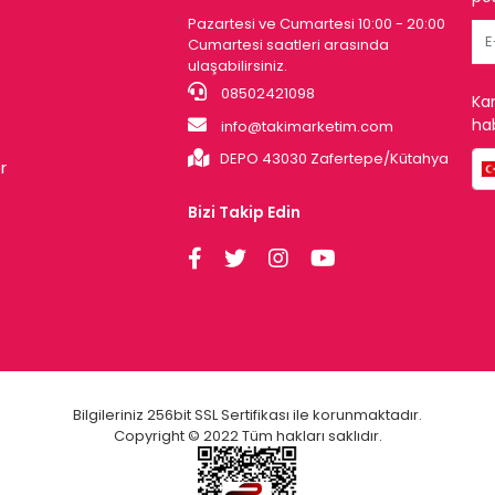
Pazartesi ve Cumartesi 10:00 - 20:00
Cumartesi saatleri arasında
ulaşabilirsiniz.
08502421098
Ka
hab
info@takimarketim.com
DEPO 43030 Zafertepe/Kütahya
r
Bizi Takip Edin
Bilgileriniz 256bit SSL Sertifikası ile korunmaktadır.
Copyright © 2022 Tüm hakları saklıdır.