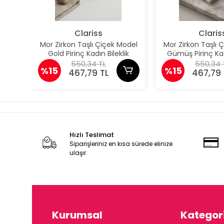
Clariss
Claris
Mor Zirkon Taşlı Çiçek Model
Mor Zirkon Taşlı 
Gold Pirinç Kadın Bileklik
Gümüş Pirinç Kad
550,34 TL
550,34 
%15
%15
467,79 TL
467,79 
Hızlı Teslimat
Siparişleriniz en kısa sürede elinize
ulaşır.
Kurumsal
Kategori