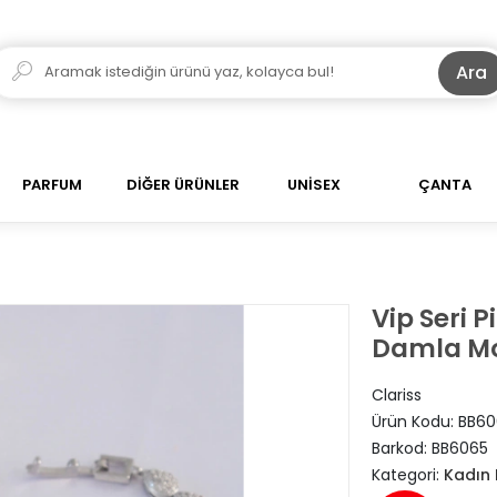
Ara
PARFUM
DİĞER ÜRÜNLER
UNİSEX
ÇANTA
Vip Seri 
Damla Mod
Clariss
Ürün Kodu:
BB60
Barkod:
BB6065
Kategori:
Kadın B