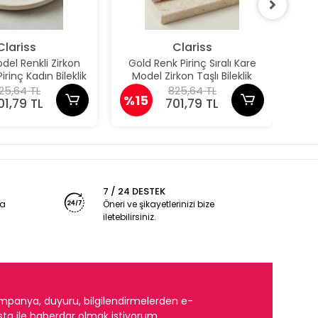
Clariss
Clariss
el Renkli Zirkon
Gold Renk Pirinç Sıralı Kare
Güm
irinç Kadın Bileklik
Model Zirkon Taşlı Bileklik
Pun
25,64 TL
825,64 TL
%15
%1
01,79 TL
701,79 TL
7 / 24 DESTEK
ya
Öneri ve şikayetlerinizi bize
iletebilirsiniz.
mpanya, duyuru, bilgilendirmelerden e-
ta ile haberdar olmak istiyorum.