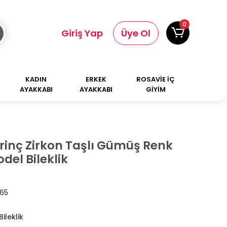
0
Giriş Yap
Üye Ol
KADIN
ERKEK
ROSAVİE İÇ
AYAKKABI
AYAKKABI
GİYİM
Pirinç Zirkon Taşlı Gümüş Renk
el Bileklik
65
ileklik