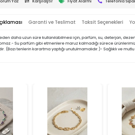
orum Yaz
Karşılaştır
Fiyat Alarmı
Telefonla Sipar
çıklaması
Garanti ve Teslimat
Taksit Seçenekleri
Yo
etmeden daha uzun süre kullanılabilmesi için, parfüm, su, deterjan, deze
 yapmaz.- Su parfüm gibi etmenlere maruz kalmadığı sürece ürünlerimiz
(Bazı tenlerin karartma yaptığı unutulmamalıdır.)- Sağlıklı ve mutlu