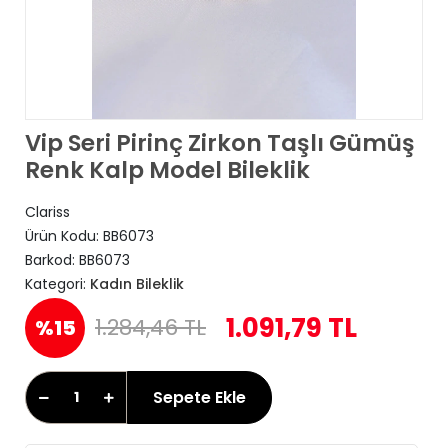
Vip Seri Pirinç Zirkon Taşlı Gümüş
Renk Kalp Model Bileklik
Clariss
Ürün Kodu:
BB6073
Barkod:
BB6073
Kategori:
Kadın Bileklik
1.091,79 TL
1.284,46 TL
%15
Sepete Ekle