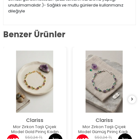
unutulmamalıdır.)- Sağlıklı ve mutlu günlerde kullanmanız
dileğiyle
Benzer Ürünler
Clariss
Clariss
Mor Zirkon Taşlı Çiçek
Mor Zirkon Taşlı Çiçek
Model Gold Pirinç Kadın
Model Gümüş Pirinç Kadın
Bileklik
Bileklik
550,34 TL
550,34 TL