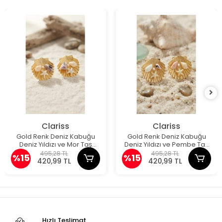
Clariss
Clariss
Gold Renk Deniz Kabuğu
Gold Renk Deniz Kabuğu
Deniz Yıldızı ve Mor Taş
Deniz Yıldızı ve Pembe Taş
Detaylı Küpe
Detaylı Küpe
495,28 TL
495,28 TL
%15
%15
420,99 TL
420,99 TL
Hızlı Teslimat