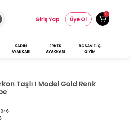
0
Giriş Yap
Üye Ol
KADIN
ERKEK
ROSAVİE İÇ
AYAKKABI
AYAKKABI
GİYİM
rkon Taşlı I Model Gold Renk
pe
0846
6