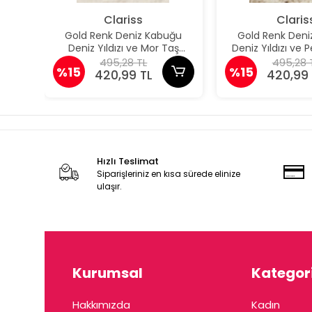
Clariss
Claris
Gold Renk Deniz Kabuğu
Gold Renk Deni
Deniz Yıldızı ve Mor Taş
Deniz Yıldızı ve
Detaylı Küpe
Detaylı K
495,28 TL
495,28 
%15
%15
420,99 TL
420,99 
Hızlı Teslimat
Siparişleriniz en kısa sürede elinize
ulaşır.
Kurumsal
Kategori
Hakkımızda
Kadın