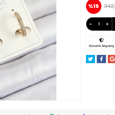
342,
%15
Güvenli Alışveriş