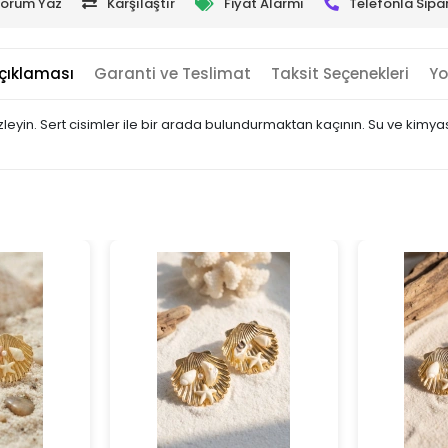
orum Yaz
Karşılaştır
Fiyat Alarmı
Telefonla Sipar
çıklaması
Garanti ve Teslimat
Taksit Seçenekleri
Yo
zleyin. Sert cisimler ile bir arada bulundurmaktan kaçının. Su ve kim