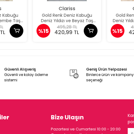
s
Clariss
z Kabuğu
Gold Renk Deniz Kabuğu
Gold Re
 Pembe Taş
Deniz Yıldızı ve Beyaz Taş
Deniz Yıld
üpe
Detaylı Küpe
De
TL
495,28 TL
4
%15
%15
TL
420,99 TL
4
Güvenli Alışveriş
Geniş Ürün Yelpazesi
Güvenli ve kolay ödeme
Binlerce ürün ve kampan
sistemi
seçeneği
Ka
ler
Bize Ulaşın
pos
Pazartesi ve Cumartesi 10:00 - 20:00