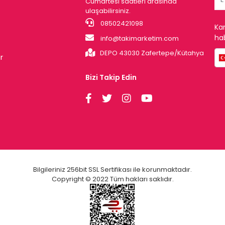
Cumartesi saatleri arasında
ulaşabilirsiniz.
08502421098
Ka
hab
info@takimarketim.com
DEPO 43030 Zafertepe/Kütahya
r
Bizi Takip Edin
Bilgileriniz 256bit SSL Sertifikası ile korunmaktadır.
Copyright © 2022 Tüm hakları saklıdır.