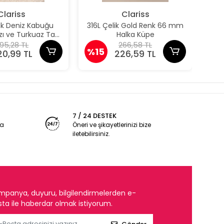
Clariss
Clariss
nk Deniz Kabuğu
316L Çelik Gold Renk 66 mm
316
ızı ve Turkuaz Taş
Halka Küpe
taylı Küpe
95,28 TL
266,58 TL
%15
%1
20,99 TL
226,59 TL
7 / 24 DESTEK
ya
Öneri ve şikayetlerinizi bize
iletebilirsiniz.
mpanya, duyuru, bilgilendirmelerden e-
ta ile haberdar olmak istiyorum.