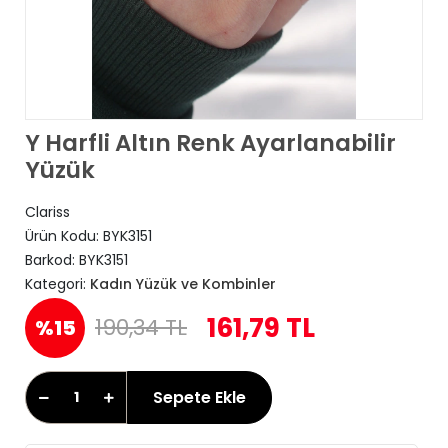
Y Harfli Altın Renk Ayarlanabilir
Yüzük
Clariss
Ürün Kodu:
BYK3151
Barkod:
BYK3151
Kategori:
Kadın Yüzük ve Kombinler
161,79 TL
190,34 TL
%15
Sepete Ekle