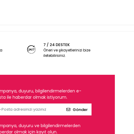
7 / 24 DESTEK
ya
Öneri ve şikayetlerinizi bize
iletebilirsiniz.
mpanya, duyuru, bilgilendirmelerden e-
ta ile haberdar olmak istiyorum.
Gönder
mpanya, duyuru ve bilgilendirmelerden
erdar olmak için kayıt olun.