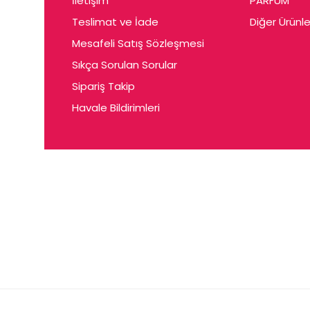
İletişim
PARFUM
Cerin
Teslimat ve İade
Diğer Ürünle
Ceta
Mesafeli Satış Sözleşmesi
Ceyda
Sıkça Sorulan Sorular
Chris
Sipariş Takip
Havale Bildirimleri
Ciey
Clariss
Cleo
Coby
Coer
Conne
Cuen
Dalen
Darina
Daum