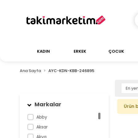
KADIN
ERKEK
ÇOCUK
Ana Sayfa
AYC-KDN-KBB-246895
Markalar
Ürün 
Abby
Aksar
Akva