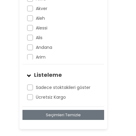
Akver
Aleh
Alessi
Alis
Andana
Arim
Artem
Listeleme
Atnis
Belan
Sadece stoktakileri göster
Belay
Ücretsiz Kargo
Birta
Seçimleri Temizle
Biya
Blan
Bonwe