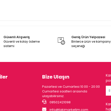
Güvenli Alışveriş
Geniş Ürün Yelpazesi
Güvenli ve kolay ödeme
Binlerce ürün ve kampan
sistemi
seçeneği
Ka
ler
Bize Ulaşın
pos
Pazartesi ve Cumartesi 10:00 - 20:00
Cumartesi saatleri arasında
ulaşabilirsiniz.
08502421098
Ka
hab
info@takimarketim.com