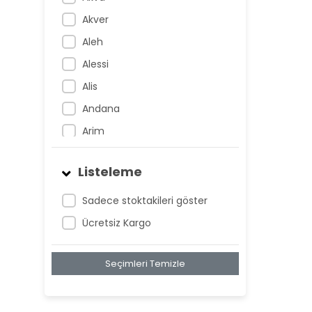
Akver
Aleh
Alessi
Alis
Andana
Arim
Artem
Listeleme
Atnis
Belan
Sadece stoktakileri göster
Belay
Ücretsiz Kargo
Birta
Seçimleri Temizle
Biya
Blan
Bonwe