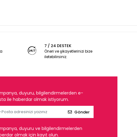
7 / 24 DESTEK
ya
Öneri ve şikayetlerinizi bize
iletebilirsiniz.
mpanya, duyuru, bilgilendirmelerden e-
ta ile haberdar olmak istiyorum.
Gönder
mpanya, duyuru ve bilgilendirmelerden
erdar olmak için kayıt olun.