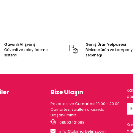
Güvenli Alışveriş
Geniş Ürün Yelpazesi
Güvenli ve kolay ödeme
Binlerce ürün ve kampan
sistemi
seçeneği
Ka
ler
Bize Ulaşın
pos
Pazartesi ve Cumartesi 10:00 - 20:00
Cumartesi saatleri arasında
ulaşabilirsiniz.
08502421098
Ka
hab
info@takimarketim.com