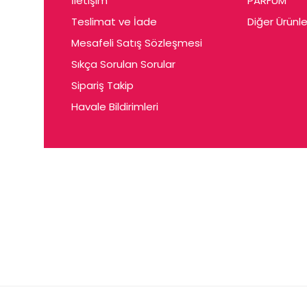
İletişim
PARFUM
Cerin
Teslimat ve İade
Diğer Ürünle
Ceta
Mesafeli Satış Sözleşmesi
Ceyda
Sıkça Sorulan Sorular
Chris
Sipariş Takip
Havale Bildirimleri
Ciey
Clariss
Cleo
Coby
Coer
Conne
Cuen
Dalen
Darina
Daum