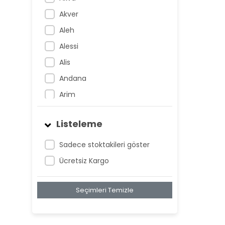
Akver
Aleh
Alessi
Alis
Andana
Arim
Artem
Listeleme
Atnis
Belan
Sadece stoktakileri göster
Belay
Ücretsiz Kargo
Birta
Seçimleri Temizle
Biya
Blan
Bonwe