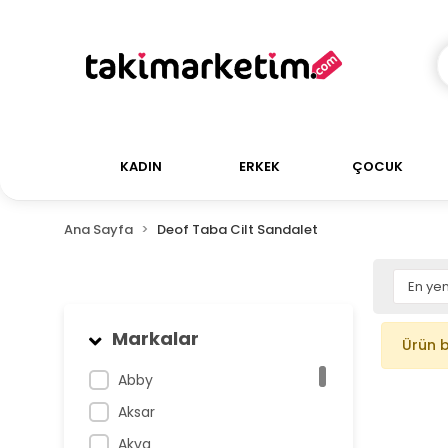
KADIN
ERKEK
ÇOCUK
Ana Sayfa
Deof Taba Cilt Sandalet
Markalar
Ürün 
Abby
Aksar
Akva