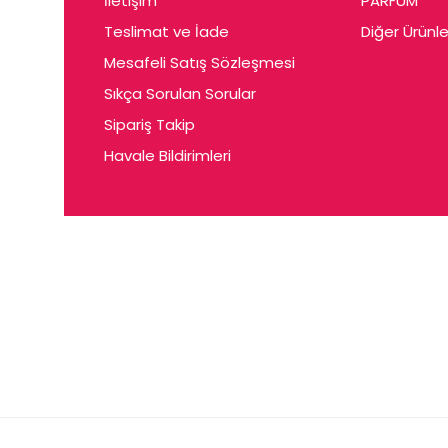
İletişim
PARFUM
Cerin
Teslimat ve İade
Diğer Ürünle
Ceta
Mesafeli Satış Sözleşmesi
Ceyda
Sıkça Sorulan Sorular
Chris
Sipariş Takip
Havale Bildirimleri
Ciey
Clariss
Cleo
Coby
Coer
Conne
Cuen
Dalen
Darina
Daum