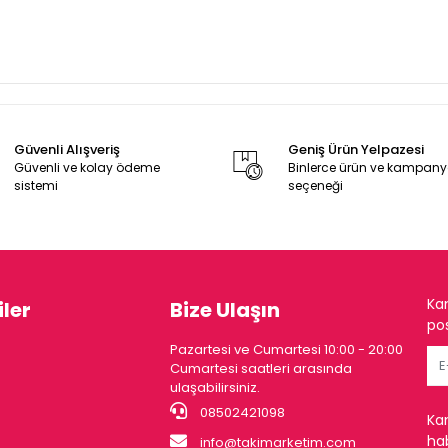
Güvenli Alışveriş
Geniş Ürün Yelpazesi
Güvenli ve kolay ödeme
Binlerce ürün ve kampan
sistemi
seçeneği
Ka
ler
Bize Ulaşın
pos
Pazartesi ve Cumartesi 10:00 - 20:00
Cumartesi saatleri arasında
ulaşabilirsiniz.
08502421098
Ka
hab
info@takimarketim.com