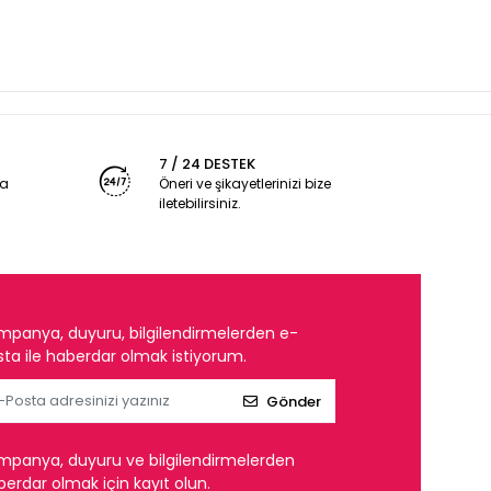
7 / 24 DESTEK
ya
Öneri ve şikayetlerinizi bize
iletebilirsiniz.
mpanya, duyuru, bilgilendirmelerden e-
ta ile haberdar olmak istiyorum.
Gönder
mpanya, duyuru ve bilgilendirmelerden
erdar olmak için kayıt olun.