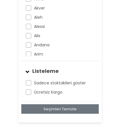
Akver
Aleh
Alessi
Alis
Andana
Arim
Artem
Listeleme
Atnis
Belan
Sadece stoktakileri göster
Belay
Ücretsiz Kargo
Birta
Seçimleri Temizle
Biya
Blan
Bonwe