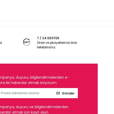
7 / 24 DESTEK
ya
Öneri ve şikayetlerinizi bize
iletebilirsiniz.
mpanya, duyuru, bilgilendirmelerden e-
ta ile haberdar olmak istiyorum.
Gönder
mpanya, duyuru ve bilgilendirmelerden
erdar olmak için kayıt olun.