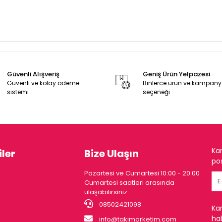
Güvenli Alışveriş
Geniş Ürün Yelpazesi
Güvenli ve kolay ödeme
Binlerce ürün ve kampan
sistemi
seçeneği
Ka
ler
Bize Ulaşın
pos
Pazartesi ve Cumartesi 10:00 - 20:00
Cumartesi saatleri arasında
ulaşabilirsiniz.
08502421098
Ka
hab
info@takimarketim.com