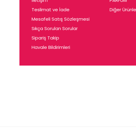
İletişim
PARFUM
Cerin
Teslimat ve İade
Diğer Ürünle
Ceta
Mesafeli Satış Sözleşmesi
Ceyda
Sıkça Sorulan Sorular
Chris
Sipariş Takip
Havale Bildirimleri
Ciey
Clariss
Cleo
Coby
Coer
Conne
Cuen
Dalen
Darina
Daum