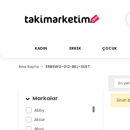
KADIN
ERKEK
ÇOCUK
Ana Sayfa
ERBSWG-012-BEJ-SÜET
Markalar
Ürün 
Abby
Aksar
Akva