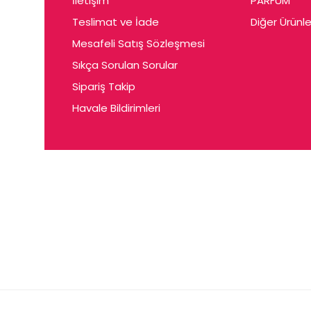
İletişim
PARFUM
Cerin
Teslimat ve İade
Diğer Ürünle
Ceta
Mesafeli Satış Sözleşmesi
Ceyda
Sıkça Sorulan Sorular
Chris
Sipariş Takip
Havale Bildirimleri
Ciey
Clariss
Cleo
Coby
Coer
Conne
Cuen
Dalen
Darina
Daum