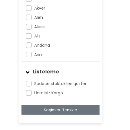
Akver
Aleh
Alessi
Alis
Andana
Arim
Artem
Listeleme
Atnis
Belan
Sadece stoktakileri göster
Belay
Ücretsiz Kargo
Birta
Seçimleri Temizle
Biya
Blan
Bonwe