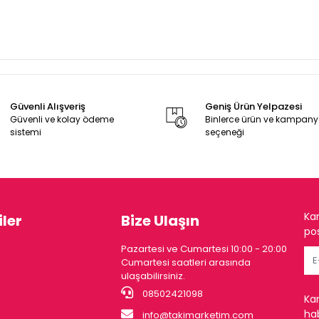
Güvenli Alışveriş
Geniş Ürün Yelpazesi
Güvenli ve kolay ödeme
Binlerce ürün ve kampan
sistemi
seçeneği
Ka
ler
Bize Ulaşın
pos
Pazartesi ve Cumartesi 10:00 - 20:00
Cumartesi saatleri arasında
ulaşabilirsiniz.
08502421098
Ka
hab
info@takimarketim.com