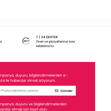
7 / 24 DESTEK
ya
Öneri ve şikayetlerinizi bize
iletebilirsiniz.
mpanya, duyuru, bilgilendirmelerden e-
ta ile haberdar olmak istiyorum.
Gönder
mpanya, duyuru ve bilgilendirmelerden
erdar olmak için kayıt olun.