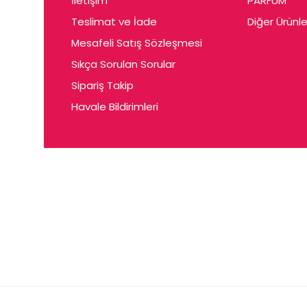
İletişim
PARFUM
Cerin
Teslimat ve İade
Diğer Ürünle
Ceta
Mesafeli Satış Sözleşmesi
Ceyda
Sıkça Sorulan Sorular
Chris
Sipariş Takip
Havale Bildirimleri
Ciey
Clariss
Cleo
Coby
Coer
Conne
Cuen
Dalen
Darina
Daum