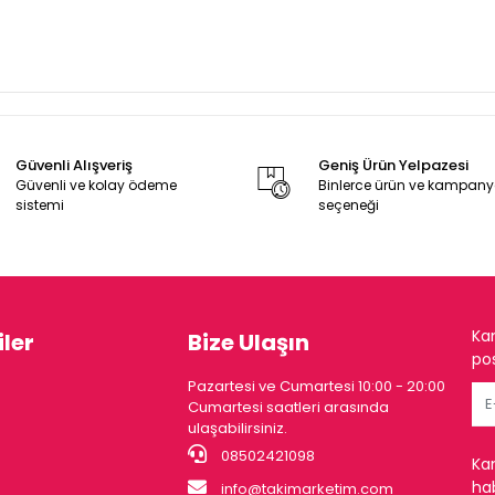
Güvenli Alışveriş
Geniş Ürün Yelpazesi
Güvenli ve kolay ödeme
Binlerce ürün ve kampan
sistemi
seçeneği
Ka
ler
Bize Ulaşın
pos
Pazartesi ve Cumartesi 10:00 - 20:00
Cumartesi saatleri arasında
ulaşabilirsiniz.
08502421098
Ka
hab
info@takimarketim.com