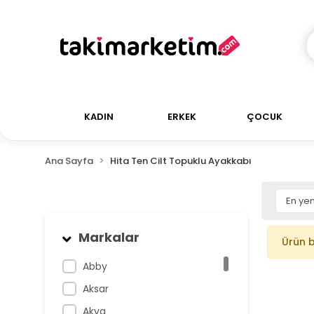
KADIN
ERKEK
ÇOCUK
Ana Sayfa
Hita Ten Cilt Topuklu Ayakkabı
Markalar
Ürün 
Abby
Aksar
Akva