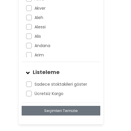
Akver
Aleh
Alessi
Alis
Andana
Arim
Artem
Listeleme
Atnis
Belan
Sadece stoktakileri göster
Belay
Ücretsiz Kargo
Birta
Seçimleri Temizle
Biya
Blan
Bonwe