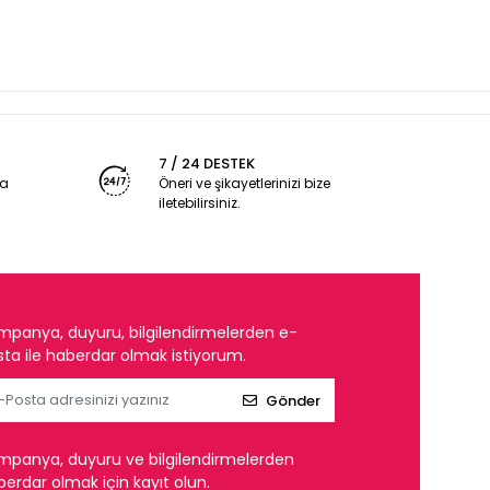
7 / 24 DESTEK
ya
Öneri ve şikayetlerinizi bize
iletebilirsiniz.
mpanya, duyuru, bilgilendirmelerden e-
ta ile haberdar olmak istiyorum.
Gönder
mpanya, duyuru ve bilgilendirmelerden
erdar olmak için kayıt olun.