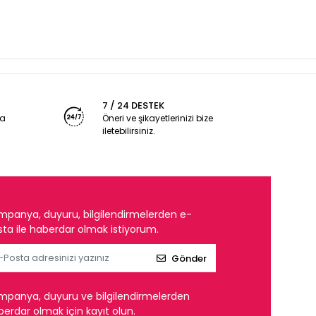
7 / 24 DESTEK
ya
Öneri ve şikayetlerinizi bize
iletebilirsiniz.
mpanya, duyuru, bilgilendirmelerden e-
ta ile haberdar olmak istiyorum.
Gönder
mpanya, duyuru ve bilgilendirmelerden
erdar olmak için kayıt olun.