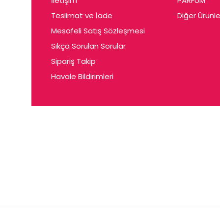
İletişim
PARFUM
Cerin
Teslimat ve İade
Diğer Ürünle
Ceta
Mesafeli Satış Sözleşmesi
Ceyda
Sıkça Sorulan Sorular
Chris
Sipariş Takip
Havale Bildirimleri
Ciey
Clariss
Cleo
Coby
Coer
Conne
Cuen
Dalen
Darina
Daum