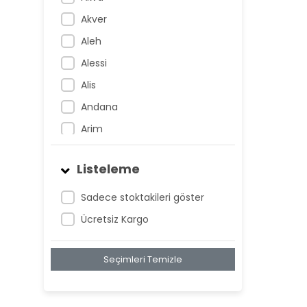
Akver
Aleh
Alessi
Alis
Andana
Arim
Artem
Listeleme
Atnis
Belan
Sadece stoktakileri göster
Belay
Ücretsiz Kargo
Birta
Seçimleri Temizle
Biya
Blan
Bonwe