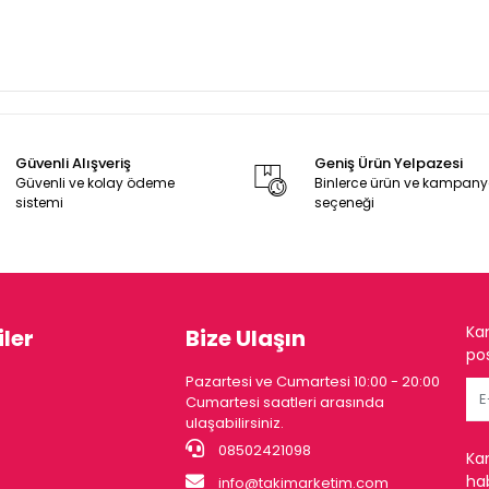
Güvenli Alışveriş
Geniş Ürün Yelpazesi
Güvenli ve kolay ödeme
Binlerce ürün ve kampan
sistemi
seçeneği
Ka
ler
Bize Ulaşın
pos
Pazartesi ve Cumartesi 10:00 - 20:00
Cumartesi saatleri arasında
ulaşabilirsiniz.
08502421098
Ka
hab
info@takimarketim.com