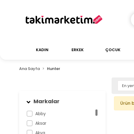
KADIN
ERKEK
ÇOCUK
Ana Sayfa
Hunter
Markalar
Ürün 
Abby
Aksar
Akva