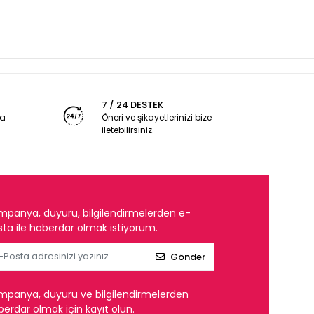
7 / 24 DESTEK
ya
Öneri ve şikayetlerinizi bize
iletebilirsiniz.
mpanya, duyuru, bilgilendirmelerden e-
ta ile haberdar olmak istiyorum.
Gönder
mpanya, duyuru ve bilgilendirmelerden
erdar olmak için kayıt olun.