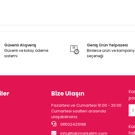
Güvenli Alışveriş
Geniş Ürün Yelpazesi
Güvenli ve kolay ödeme
Binlerce ürün ve kampan
sistemi
seçeneği
Ka
ler
Bize Ulaşın
pos
Pazartesi ve Cumartesi 10:00 - 20:00
Cumartesi saatleri arasında
ulaşabilirsiniz.
08502421098
Ka
hab
info@takimarketim.com