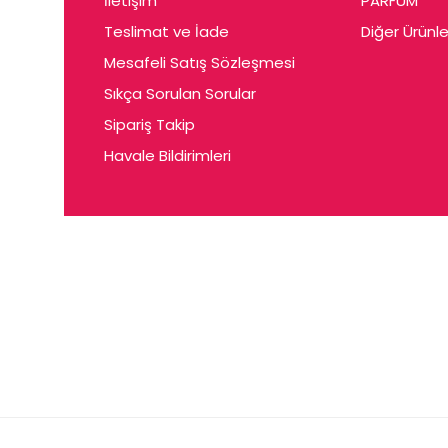
İletişim
PARFUM
Cerin
Teslimat ve İade
Diğer Ürünle
Ceta
Mesafeli Satış Sözleşmesi
Ceyda
Sıkça Sorulan Sorular
Chris
Sipariş Takip
Havale Bildirimleri
Ciey
Clariss
Cleo
Coby
Coer
Conne
Cuen
Dalen
Darina
Daum