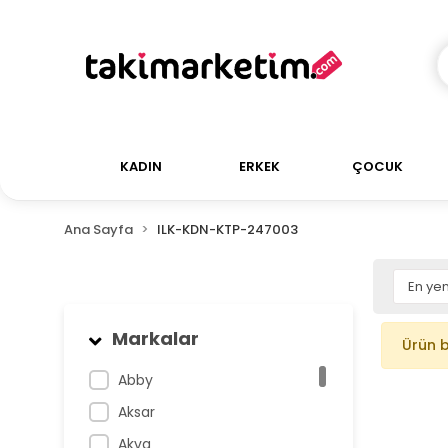
KADIN
ERKEK
ÇOCUK
Ana Sayfa
ILK-KDN-KTP-247003
Markalar
Ürün 
Abby
Aksar
Akva