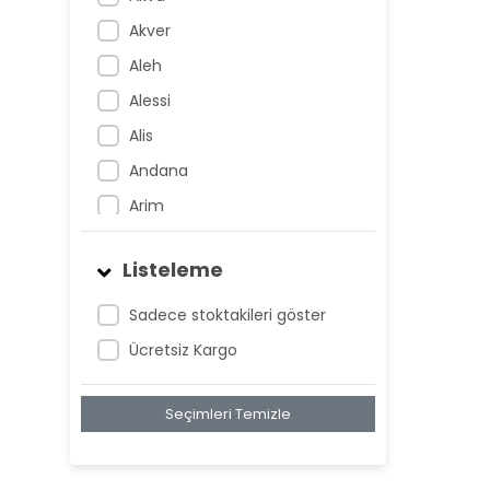
Akver
Aleh
Alessi
Alis
Andana
Arim
Artem
Listeleme
Atnis
Belan
Sadece stoktakileri göster
Belay
Ücretsiz Kargo
Birta
Seçimleri Temizle
Biya
Blan
Bonwe