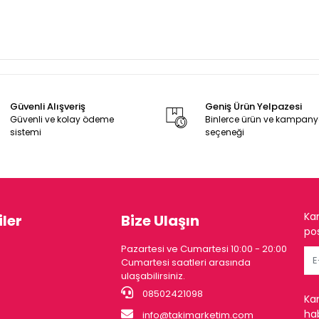
Güvenli Alışveriş
Geniş Ürün Yelpazesi
Güvenli ve kolay ödeme
Binlerce ürün ve kampan
sistemi
seçeneği
Ka
ler
Bize Ulaşın
pos
Pazartesi ve Cumartesi 10:00 - 20:00
Cumartesi saatleri arasında
ulaşabilirsiniz.
08502421098
Ka
hab
info@takimarketim.com