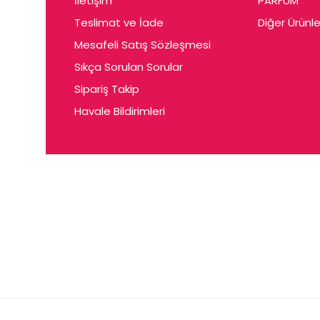
İletişim
PARFUM
Cerin
Teslimat ve İade
Diğer Ürünle
Ceta
Mesafeli Satış Sözleşmesi
Ceyda
Sıkça Sorulan Sorular
Chris
Sipariş Takip
Havale Bildirimleri
Ciey
Clariss
Cleo
Coby
Coer
Conne
Cuen
Dalen
Darina
Daum