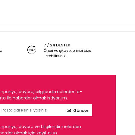
7 / 24 DESTEK
ya
Öneri ve şikayetlerinizi bize
iletebilirsiniz.
mpanya, duyuru, bilgilendirmelerden e-
ta ile haberdar olmak istiyorum.
Gönder
mpanya, duyuru ve bilgilendirmelerden
erdar olmak için kayıt olun.