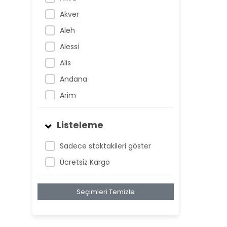
Akver
Aleh
Alessi
Alis
Andana
Arim
Artem
Listeleme
Atnis
Belan
Sadece stoktakileri göster
Belay
Ücretsiz Kargo
Birta
Seçimleri Temizle
Biya
Blan
Bonwe