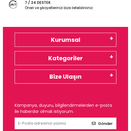
7 / 24 DESTEK
Öneri ve şikayetlerinizi bize iletebilirsiniz.
Kurumsal
Kategoriler
Bize Ulaşın
Kampanya, duyuru, bilgilendirmelerden e-posta
ile haberdar olmak istiyorum.
Gönder