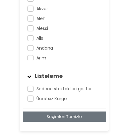
Akver
Aleh
Alessi
Alis
Andana
Arim
Artem
Listeleme
Atnis
Belan
Sadece stoktakileri göster
Belay
Ücretsiz Kargo
Birta
Seçimleri Temizle
Biya
Blan
Bonwe