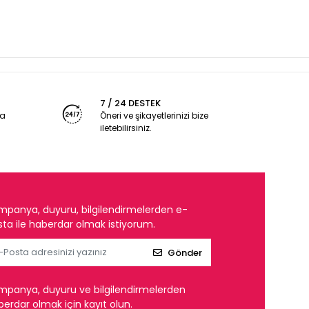
7 / 24 DESTEK
ya
Öneri ve şikayetlerinizi bize
iletebilirsiniz.
mpanya, duyuru, bilgilendirmelerden e-
ta ile haberdar olmak istiyorum.
Gönder
mpanya, duyuru ve bilgilendirmelerden
erdar olmak için kayıt olun.