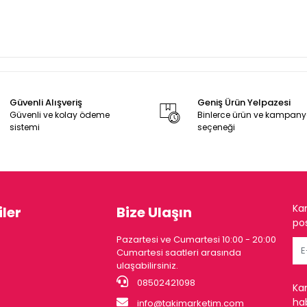
Güvenli Alışveriş
Geniş Ürün Yelpazesi
Güvenli ve kolay ödeme
Binlerce ürün ve kampan
sistemi
seçeneği
Ka
ler
Bize Ulaşın
pos
Pazartesi ve Cumartesi 10:00 - 20:00
Cumartesi saatleri arasında
ulaşabilirsiniz.
08502421098
Ka
hab
info@takimarketim.com