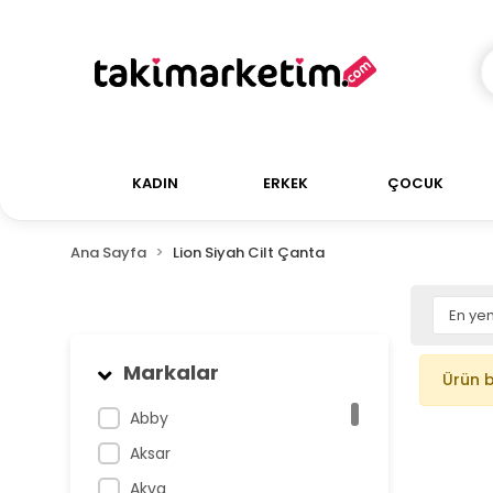
KADIN
ERKEK
ÇOCUK
Ana Sayfa
Lion Siyah Cilt Çanta
Markalar
Ürün 
Abby
Aksar
Akva