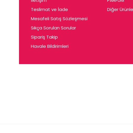
İletişim
PARFUM
Cerin
Teslimat ve İade
Diğer Ürünle
Ceta
Mesafeli Satış Sözleşmesi
Ceyda
Sıkça Sorulan Sorular
Chris
Sipariş Takip
Havale Bildirimleri
Ciey
Clariss
Cleo
Coby
Coer
Conne
Cuen
Dalen
Darina
Daum