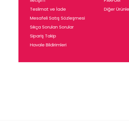
İletişim
PARFUM
Cerin
Teslimat ve İade
Diğer Ürünle
Ceta
Mesafeli Satış Sözleşmesi
Ceyda
Sıkça Sorulan Sorular
Chris
Sipariş Takip
Havale Bildirimleri
Ciey
Clariss
Cleo
Coby
Coer
Conne
Cuen
Dalen
Darina
Daum