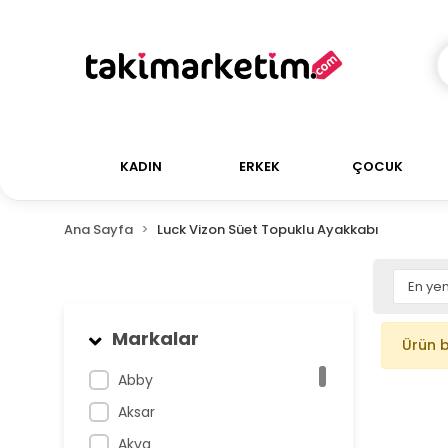
KADIN
ERKEK
ÇOCUK
Ana Sayfa
Luck Vizon Süet Topuklu Ayakkabı
Markalar
Ürün 
Abby
Aksar
Akva