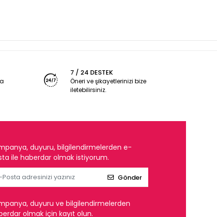
7 / 24 DESTEK
ya
Öneri ve şikayetlerinizi bize
iletebilirsiniz.
mpanya, duyuru, bilgilendirmelerden e-
ta ile haberdar olmak istiyorum.
Gönder
mpanya, duyuru ve bilgilendirmelerden
erdar olmak için kayıt olun.