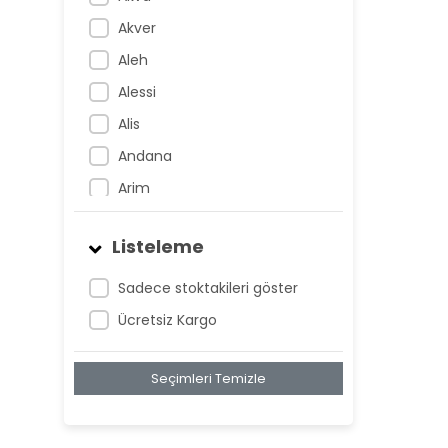
Akver
Aleh
Alessi
Alis
Andana
Arim
Artem
Listeleme
Atnis
Belan
Sadece stoktakileri göster
Belay
Ücretsiz Kargo
Birta
Seçimleri Temizle
Biya
Blan
Bonwe