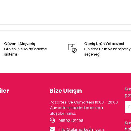
Güvenli Alışveriş
Geniş Ürün Yelpazesi
Güvenli ve kolay ödeme
Binlerce ürün ve kampan
sistemi
seçeneği
Ka
ler
Bize Ulaşın
pos
Pazartesi ve Cumartesi 10:00 - 20:00
Cumartesi saatleri arasında
ulaşabilirsiniz.
08502421098
Ka
hab
info@takimarketim.com